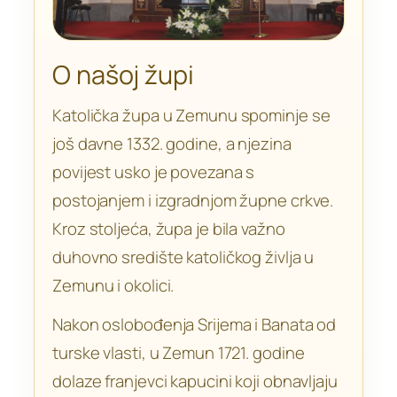
O našoj župi
Katolička župa u Zemunu spominje se
još davne 1332. godine, a njezina
povijest usko je povezana s
postojanjem i izgradnjom župne crkve.
Kroz stoljeća, župa je bila važno
duhovno središte katoličkog življa u
Zemunu i okolici.
Nakon oslobođenja Srijema i Banata od
turske vlasti, u Zemun 1721. godine
dolaze franjevci kapucini koji obnavljaju