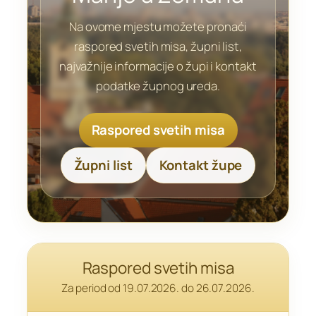
Na ovome mjestu možete pronaći
raspored svetih misa, župni list,
najvažnije informacije o župi i kontakt
podatke župnog ureda.
Raspored svetih misa
Župni list
Kontakt župe
Raspored svetih misa
Za period od 19.07.2026. do 26.07.2026.