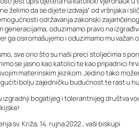
žnosti jest upis djeteta na katolički vjeronauk u 
e želimo da se dijete izdvaja“ od vršnjaka i sl
nemogućnosti održavanja zakonski zajamčenog 
im generacijama, oduzimamo pravo na izgrađivanj
o jer ga osiromašujemo i oduzimamo mu važan o
mo, sve ono što su naši preci stoljećima s pon
nimo se jasno kao katolici te kao pripadnici h
svojim materinskim jezikom. Jedino tako možem
ogućiti bolju zajedničku budućnost te rast u
 izgradnji bogatijeg i tolerantnijeg društva vo
kijske!
ja sv. Križa, 14. rujna 2022., vaši biskupi