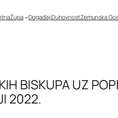
etna
Župa
Događaji
Duhovnost
Zemunska Go
KIH BISKUPA UZ POP
I 2022.