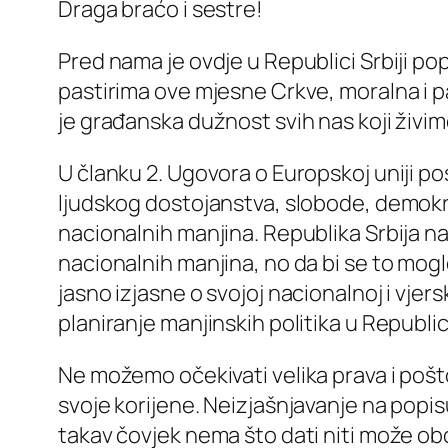
Draga braćo i sestre!
Pred nama je ovdje u Republici Srbiji pop
pastirima ove mjesne Crkve, moralna i pas
je građanska dužnost svih nas koji živim
U članku 2. Ugovora o Europskoj uniji 
ljudskog dostojanstva, slobode, demokrac
nacionalnih manjina. Republika Srbija n
nacionalnih manjina, no da bi se to mogl
jasno izjasne o svojoj nacionalnoj i vjer
planiranje manjinskih politika u Republici 
Ne možemo očekivati velika prava i poštova
svoje korijene. Neizjašnjavanje na popisu
takav čovjek nema što dati niti može ob