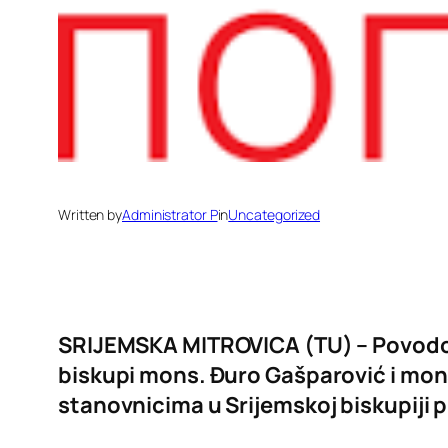
Written by
Administrator P
in
Uncategorized
SRIJEMSKA MITROVICA (TU) – Povodom 
biskupi mons. Đuro Gašparović i mons.
stanovnicima u Srijemskoj biskupiji 