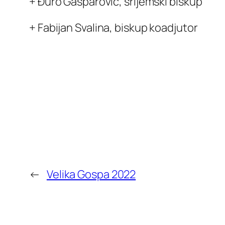
+ Đuro Gašparović, srijemski biskup
+ Fabijan Svalina, biskup koadjutor
←
Velika Gospa 2022