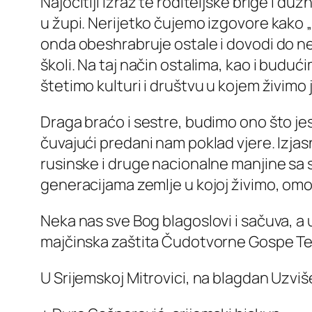
Najočitiji izraz te roditeljske brige i du
u župi. Nerijetko čujemo izgovore kako „n
onda obeshrabruje ostale i dovodi do 
školi. Na taj način ostalima, kao i buduć
štetimo kulturi i društvu u kojem živim
Draga braćo i sestre, budimo ono što jes
čuvajući predani nam poklad vjere. Izjas
rusinske i druge nacionalne manjine sa 
generacijama zemlje u kojoj živimo, om
Neka nas sve Bog blagoslovi i sačuva, a u
majčinska zaštita Čudotvorne Gospe Te
U Srijemskoj Mitrovici, na blagdan Uzvišen