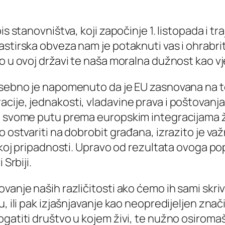
is stanovništva, koji započinje 1. listopada i t
tirska obveza nam je potaknuti vas i ohrabriti 
o u ovoj državi te naša moralna dužnost kao vj
posebno je napomenuto da je EU zasnovana na 
ije, jednakosti, vladavine prava i poštovanja l
a svome putu prema europskim integracijama že
o ostvariti na dobrobit građana, izrazito je va
skoj pripadnosti. Upravo od rezultata ovoga popi
Srbiji.
nje naših različitosti ako ćemo ih sami skrivati,
, ili pak izjašnjavanje kao neopredijeljen znači 
ogatiti društvo u kojem živi, te nužno osiroma