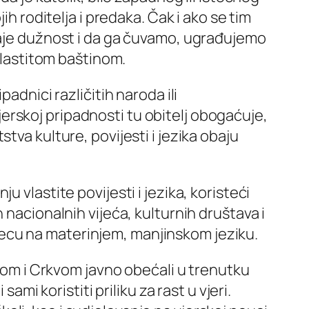
ih roditelja i predaka. Čak i ako se tim
staje dužnost i da ga čuvamo, ugrađujemo
 vlastitom baštinom.
adnici različitih naroda ili
 vjerskoj pripadnosti tu obitelj obogaćuje,
tva kulture, povijesti i jezika obaju
 vlastite povijesti i jezika, koristeći
 nacionalnih vijeća, kulturnih društava i
ecu na materinjem, manjinskom jeziku.
ogom i Crkvom javno obećali u trenutku
ami koristiti priliku za rast u vjeri.