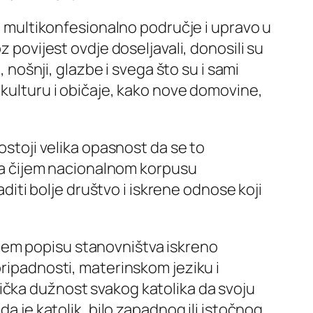
 I multikonfesionalno područje i upravo u
z povijest ovdje doseljavali, donosili su
, nošnji, glazbe i svega što su i sami
 kulturu i običaje, kako nove domovine,
ostoji velika opasnost da se to
mlja čijem nacionalnom korpusu
ti bolje društvo i iskrene odnose koji
ćem popisu stanovništva iskreno
pripadnosti, materinskom jeziku i
ernička dužnost svakog katolika da svoju
a je katolik, bilo zapadnog ili istočnog