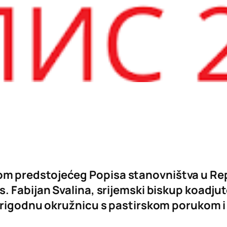
predstojećeg Popisa stanovništva u Republ
 Fabijan Svalina, srijemski biskup koadjutor
prigodnu okružnicu s pastirskom porukom i