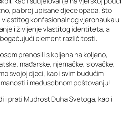
školi, kao i sudjelovanje na vjerskoj pouci
ično, pa broj upisane djece opada, što
vlastitog konfesionalnog vjeronauka u
e i življenje vlastitog identiteta, a
bogaćujući element različitosti.
osom prenosili s koljena na koljeno,
rvatske, mađarske, njemačke, slovačke,
o svojoj djeci, kao i svim budućim
 humanosti i međusobnom poštovanju!
di i prati Mudrost Duha Svetoga, kao i