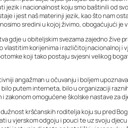
 jezik i nacionalnost koju smo baštinili od svoj
aje i jest naš materinji jezik, kao što nam o
rinosimo sredini u kojoj živimo, obogaćujući je
tva gdje u obiteljskim svezama zajedno žive prip
 vlastitim korijenima i različitoj nacionalnoj i
otomke koji tako postaju svjesni velikog bogats
ivniji angažman u očuvanju i boljem upoznavanju
ilo putem interneta, bilo u organizaciji raznih
om i zakonom omogućene školske nastave za dj
čka dužnost kršćanskih roditelja koju su pred B
i u vjerskom odgoju i pouci te uz svoju djecu i s