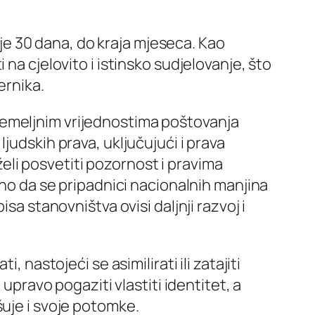
raje 30 dana, do kraja mjeseca. Kao
na cjelovito i istinsko sudjelovanje, što
ernika.
temeljnim vrijednostima poštovanja
judskih prava, uključujući i prava
li posvetiti pozornost i pravima
žno da se pripadnici nacionalnih manjina
sa stanovništva ovisi daljnji razvoj i
 nastojeći se asimilirati ili zatajiti
upravo pogaziti vlastiti identitet, a
šuje i svoje potomke.