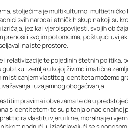
jema, stoljećima je multikulturno, multietničko
nici svih naroda i etničkih skupina koji su kro
ičaja, jezika i vjeroispovijesti, svojih običaja
m prenosili svojim potomcima, poštujući uvijek
seljavali na iste prostore.
relativizacije te pojedinih štetnih politika, p
a gubitku i zemlja u kojoj živimo i matična ze
 isticanjem vlastitog identiteta možemo gradi
uvažavanja i uzajamnog obogaćivanja.
astitim pravima i obvezama te da u predstoje
na s identitetom: to su pitanja o nacionalnoj 
prakticira vlastitu vjeru ili ne, moralna je i vj
vanjskom području, izjašnjavajući se s ponosom d