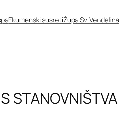
spa
Ekumenski susreti
Župa Sv. Vendelina
IS STANOVNIŠTVA