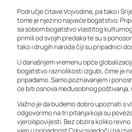
Područje čitave Vojvodine, pa tako i Sri
tome je njezino najveće bogatstvo. Pripad
sa sobom bogatstvo vlastitog kulturnog izr
primili od svojih predaka te su s ponoso
tako i drugih naroda čiji su pripadnici do
U današnjem vremenu opće globalizacije i 
bogatstvo raznolikosti izgubi, čime je n
pripadamo. Samo poznavanjem i ponosnim
će biti osnova međusobnog poštivanja, 
Važno je da budemo dobro upoznati s vl
odgovorimo na tri pitanja koja su poveza
vjeroispovijesti. Bez obzira koliko revno 
vjeru i pripadnost Crkvi svjedoči i na iz