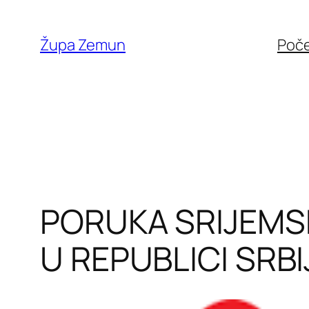
Skip
to
Župa Zemun
Poč
content
PORUKA SRIJEMS
U REPUBLICI SRBIJ