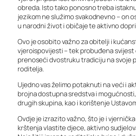
obreda. Isto tako ponosno treba istaknuti
jezikom ne služimo svakodnevno – on ost
u narodni život i običaje te aktivno dop
Ovo je osobito važno za obitelji i kućans
vjeroispovijesti – tek probuđena svijest o
prenoseći dvostruku tradiciju na svoje p
roditelja.
Ujedno vas želimo potaknuti na veći i akt
brojna dostupna sredstva i mogućnosti, b
drugih skupina, kao i korištenje Ustav
Ovdje je izrazito važno, što je i vjerni
krštenja vlastite djece, aktivno sudjelovat