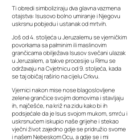
Ti obredi simboliziraju dva glavna vazmena
otajstva: Isusovo bolno umiranje i Njegovu
uskrsnu pobjedu i ustanak od mrtvih.
Još od 4. stoljeća u Jeruzalemu se vjerničkim
povorkama sa palminim ili maslinovim
grančicama obilježava Isusov svečani ulazak
u Jeruzalem, a takve procesije u Rimu se
održavaju na Cvjetnicu od 9. stoljeća, kada
se taj običaj raširio na cijelu Crkvu.
Vjernici nakon mise nose blagoslovljene
zelene grančice svojim domovima i stavljaju
ih, najčešće, na križ na zidu kako bi ih
podsjećale da je Isus svojom mukom, smrću i
uskrsnućem iskupio naše grijehe i stekao
vječni život zajedno gdje se pridružio svome
i našem Nebeskom Ocu, a gdje se i mi