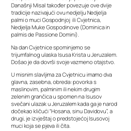
Današnji Misal također povezuje ove dvije
tradicije nazivajući ovu nedjelju Nedjelja
palmi o muci Gospodnjoj ili Cvjetnica,
Nedjelja Muke Gospodinove (Dominica in
palmis de Passione Domini).
Na dan Cvjetnice spominjemo se
trijumfalnog ulaska Isusa Krista u Jeruzalem.
Došao je da dovrši svoje vazmeno otajstvo.
U misnim slavljima za Cvjetnicu imamo dva
glavna, zasebna, obreda: povorka s
maslinovim, palminim ili nekim drugim
zelenim grančica u spomen na Isusov
svečani ulazak u Jeruzalem kada ga je narod
dočekao kličući “Hosana, sinu Davidovu”, a
drugi, je izvještaj o predstojećoj Isusovoj
muci koja se pjeva ili čita.