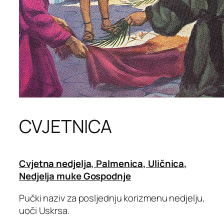
CVJETNICA
Cvjetna nedjelja, Palmenica, Uličnica,
Nedjelja muke Gospodnje
Pučki naziv za posljednju korizmenu nedjelju,
uoči Uskrsa.