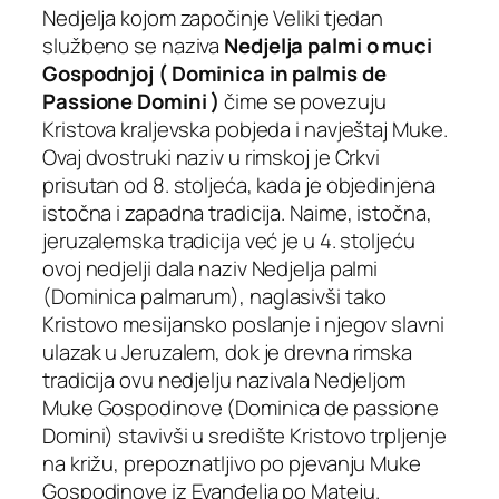
Nedjelja kojom započinje Veliki tjedan
službeno se naziva
Nedjelja palmi o muci
Gospodnjoj ( Dominica in palmis de
Passione Domini )
čime se povezuju
Kristova kraljevska pobjeda i navještaj Muke.
Ovaj dvostruki naziv u rimskoj je Crkvi
prisutan od 8. stoljeća, kada je objedinjena
istočna i zapadna tradicija. Naime, istočna,
jeruzalemska tradicija već je u 4. stoljeću
ovoj nedjelji dala naziv
Nedjelja palmi
(Dominica palmarum)
, naglasivši tako
Kristovo mesijansko poslanje i njegov slavni
ulazak u Jeruzalem, dok je drevna rimska
tradicija ovu nedjelju nazivala
Nedjeljom
Muke Gospodinove (Dominica de passione
Domini
) stavivši u središte Kristovo trpljenje
na križu, prepoznatljivo po pjevanju Muke
Gospodinove iz Evanđelja po Mateju.