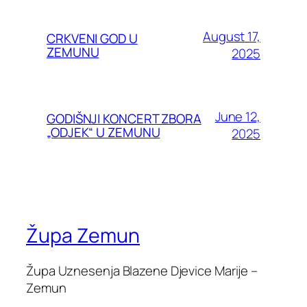
August 17,
CRKVENI GOD U
ZEMUNU
2025
June 12,
GODIŠNJI KONCERT ZBORA
„ODJEK“ U ZEMUNU
2025
Župa Zemun
Župa Uznesenja Blazene Djevice Marije –
Zemun