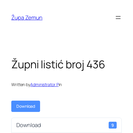
Skip
to
Župa Zemun
content
Župni listić broj 436
Written by
Administrator P
in
Download
Download
9