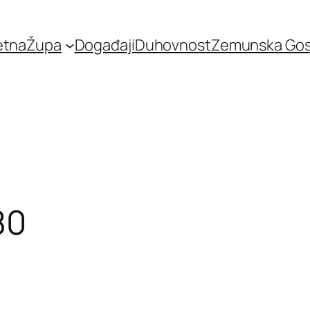
etna
Župa
Događaji
Duhovnost
Zemunska Go
80