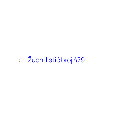
←
Župni listić broj 479