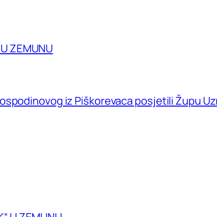
A U ZEMUNU
ospodinovog iz Piškorevaca posjetili Župu U
K“ U ZEMUNU