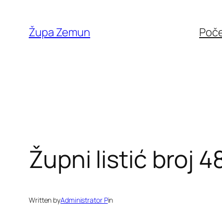
Skip
to
Župa Zemun
Poč
content
Župni listić broj 4
Written by
Administrator P
in