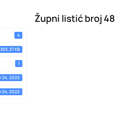
Župni listić broj 4
4
305.37 KB
1
 24, 2022
 24, 2022