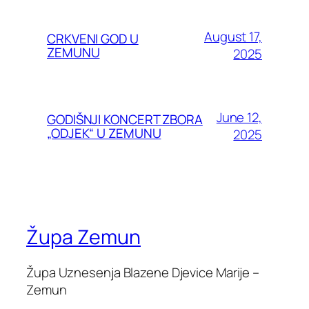
August 17,
CRKVENI GOD U
ZEMUNU
2025
June 12,
GODIŠNJI KONCERT ZBORA
„ODJEK“ U ZEMUNU
2025
Župa Zemun
Župa Uznesenja Blazene Djevice Marije –
Zemun