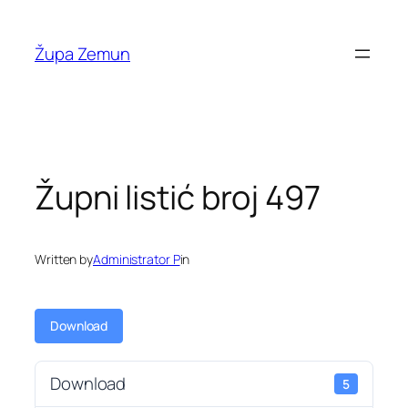
Skip
to
Župa Zemun
content
Župni listić broj 497
Written by
Administrator P
in
Download
Download
5