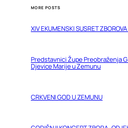
MORE POSTS
XIV EKUMENSKI SUSRET ZBOROV
Predstavnici Župe Preobraženja G
Djevice Marije u Zemunu
CRKVENI GOD U ZEMUNU
GODIŠNJI KONCERT ZBORA „ODJE