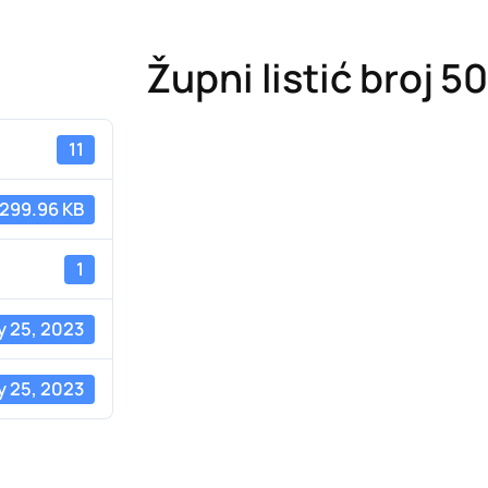
Župni listić broj 5
11
299.96 KB
1
y 25, 2023
y 25, 2023