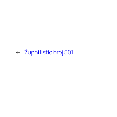
←
Župni listić broj 501