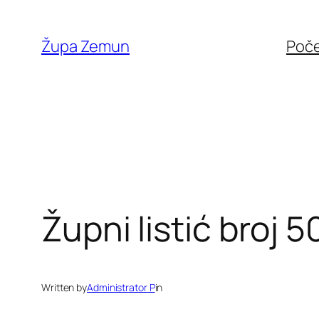
Skip
to
Župa Zemun
Poč
content
Župni listić broj 5
Written by
Administrator P
in