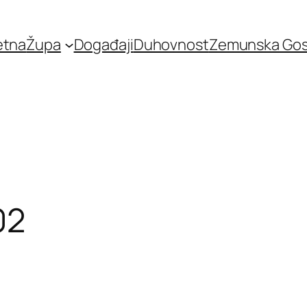
etna
Župa
Događaji
Duhovnost
Zemunska Go
02