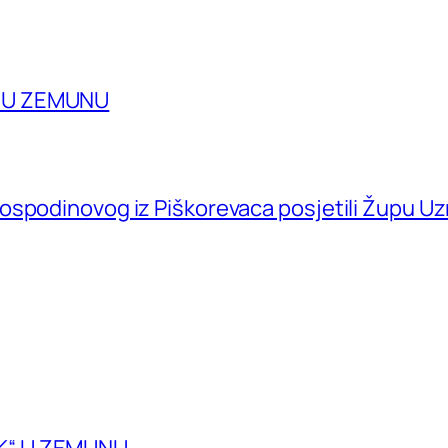
A U ZEMUNU
ospodinovog iz Piškorevaca posjetili Župu U
K“ U ZEMUNU