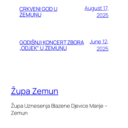
August 17,
CRKVENI GOD U
ZEMUNU
2025
June 12,
GODIŠNJI KONCERT ZBORA
„ODJEK“ U ZEMUNU
2025
Župa Zemun
Župa Uznesenja Blazene Djevice Marije –
Zemun