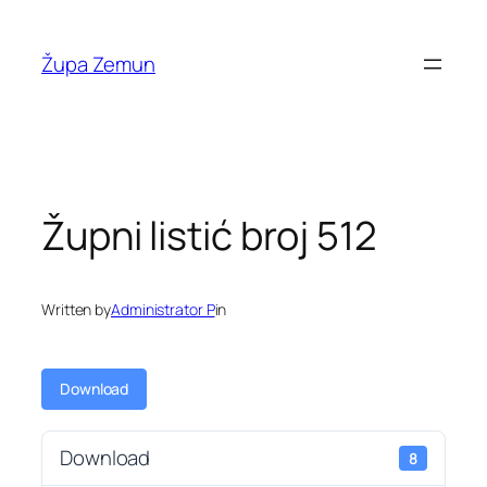
Skip
to
Župa Zemun
content
Župni listić broj 512
Written by
Administrator P
in
Download
Download
8