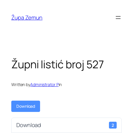
Skip
to
Župa Zemun
content
Župni listić broj 527
Written by
Administrator P
in
Download
Download
2