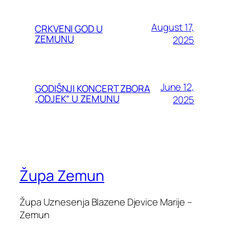
August 17,
CRKVENI GOD U
ZEMUNU
2025
June 12,
GODIŠNJI KONCERT ZBORA
„ODJEK“ U ZEMUNU
2025
Župa Zemun
Župa Uznesenja Blazene Djevice Marije –
Zemun