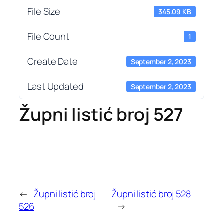
File Size
345.09 KB
File Count
1
Create Date
September 2, 2023
Last Updated
September 2, 2023
Župni listić broj 527
←
Župni listić broj
Župni listić broj 528
526
→