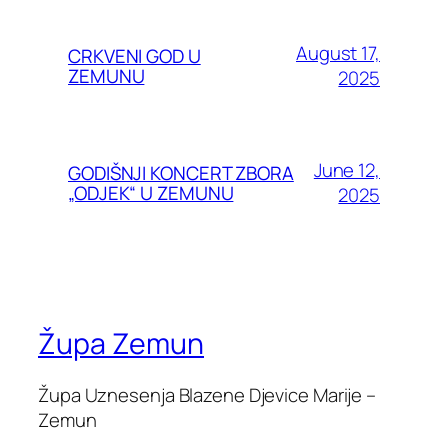
August 17,
CRKVENI GOD U
ZEMUNU
2025
June 12,
GODIŠNJI KONCERT ZBORA
„ODJEK“ U ZEMUNU
2025
Župa Zemun
Župa Uznesenja Blazene Djevice Marije –
Zemun