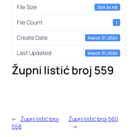
File Size
369.34 KB
File Count
1
Create Date
March 31, 2024
Last Updated
March 31, 2024
Župni listić broj 559
←
Župni listić broj
Župni listić broj 560
558
→