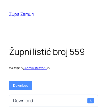
Skip
to
Župa Zemun
content
Župni listić broj 559
Written by
Administrator P
in
Download
Download
6