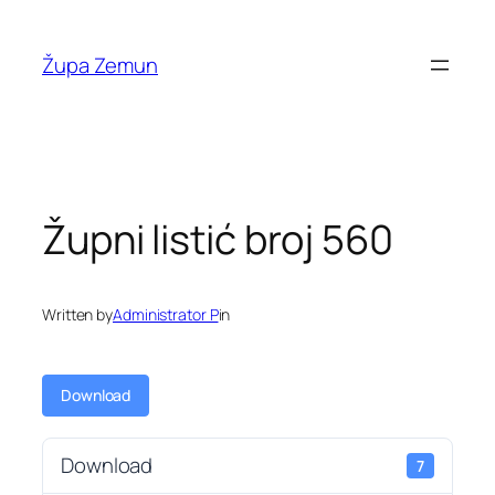
Skip
to
Župa Zemun
content
Župni listić broj 560
Written by
Administrator P
in
Download
Download
7