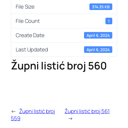
File Size
374.35 KB
File Count
1
Create Date
April 6, 2024
Last Updated
April 6, 2024
Župni listić broj 560
←
Župni listić broj
Župni listić broj 561
559
→