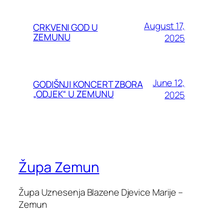
August 17,
CRKVENI GOD U
ZEMUNU
2025
June 12,
GODIŠNJI KONCERT ZBORA
„ODJEK“ U ZEMUNU
2025
Župa Zemun
Župa Uznesenja Blazene Djevice Marije –
Zemun