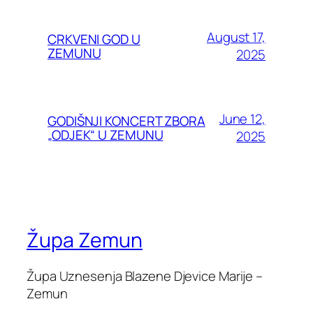
August 17,
CRKVENI GOD U
ZEMUNU
2025
June 12,
GODIŠNJI KONCERT ZBORA
„ODJEK“ U ZEMUNU
2025
Župa Zemun
Župa Uznesenja Blazene Djevice Marije –
Zemun