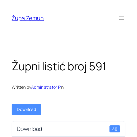
Skip
to
Župa Zemun
content
Župni listić broj 591
Written by
Administrator P
in
Download
Download
40