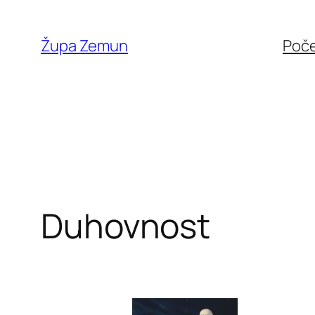
Skip
to
Župa Zemun
Poč
content
Duhovnost