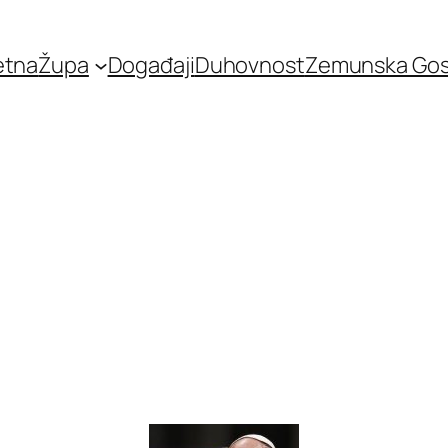
etna
Župa
Događaji
Duhovnost
Zemunska Go