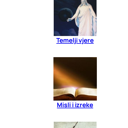
Temelji vjere
Misli i izreke