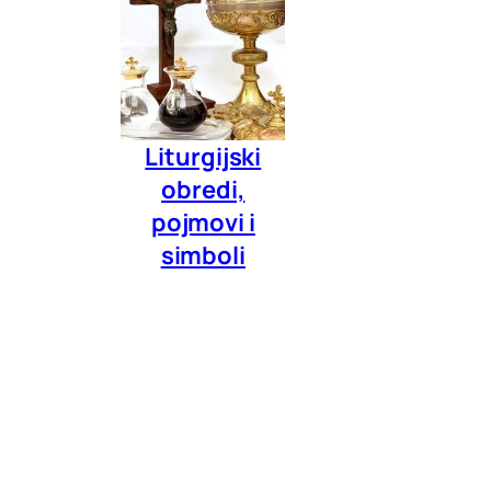
Liturgijski
obredi,
pojmovi i
simboli