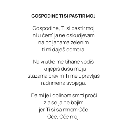
GOSPODINE TI SI PASTIR MOJ
Gospodine, Ti si pastir moj
ni u čem’ ja ne oskudjevam
na poljanama zelenim
ti mi daješ odmora.
Na vrutke me tihane vodiš
i krijepiš dušu moju
stazama pravim Ti me upravljaš
radi imena svojega.
Da mi je i dolinom smrti proći
zla se ja ne bojim
jer Ti si sa mnom Oče
Oče, Oče moj.