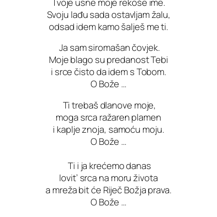
Tvoje usne moje rekoše ime.
Svoju lađu sada ostavljam žalu,
odsad idem kamo šalješ me ti.
Ja sam siromašan čovjek.
Moje blago su predanost Tebi
i srce čisto da idem s Tobom.
O Bože …
Ti trebaš dlanove moje,
moga srca ražaren plamen
i kaplje znoja, samoću moju.
O Bože …
Ti i ja krećemo danas
lovit’ srca na moru života
a mreža bit će Riječ Božja prava.
O Bože …