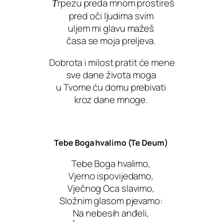
rpezu preda mnom prostireš
T
pred oči ljudima svim
uljem mi glavu mažeš
časa se moja preljeva.
Dobrota i milost pratit će mene
sve dane života moga
u Tvome ću domu prebivati
kroz dane mnoge.
Tebe Boga hvalimo (Te Deum)
Tebe Boga hvalimo,
Vjerno ispovijedamo,
Vječnog Oca slavimo,
Složnim glasom pjevamo:
Na nebesih anđeli,