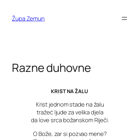
Skip
to
Župa Zemun
content
Razne duhovne
KRIST NA ŽALU
Krist jednom stade na žalu
tražeć ljude za velika djela
da love srca božanskom Riječi.
O Bože, zar si pozvao mene?