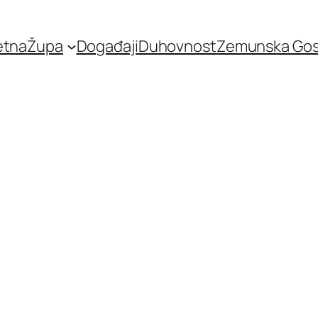
etna
Župa
Događaji
Duhovnost
Zemunska Go