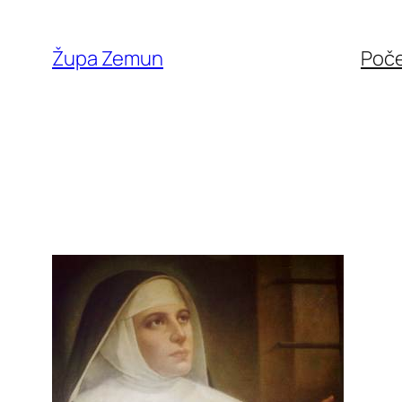
Skip
to
Župa Zemun
Poč
content