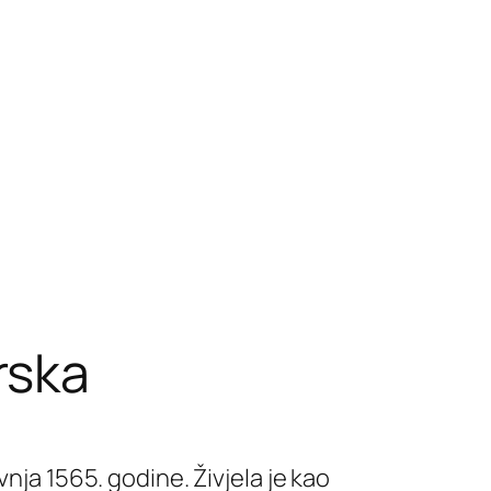
rska
nja 1565. godine. Živjela je kao