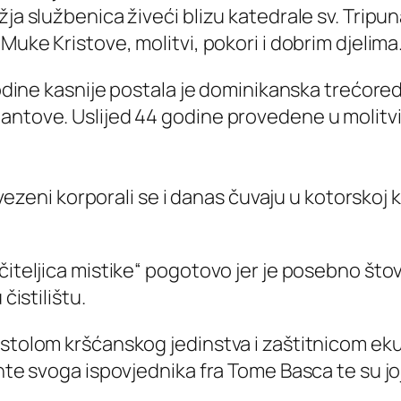
ja službenica živeći blizu katedrale sv. Tripuna
Muke Kristove, molitvi, pokori i dobrim djelima
godine kasnije postala je dominikanska trećored
ntove. Uslijed 44 godine provedene u molitvi i
izvezeni korporali se i danas čuvaju u kotorskoj 
čiteljica mistike“ pogotovo jer je posebno štov
čistilištu.
postolom kršćanskog jedinstva i zaštitnicom 
nte svoga ispovjednika fra Tome Basca te su joj