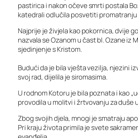
pastirica i nakon očeve smrti postala Bož
katedrali odlučila posvetiti promatranju 
Najprije je živjela kao pokornica, dvije 
nazvala se Ozanom u čast bl. Ozane iz Ma
sjedinjenje s Kristom.
Budući da je bila vješta vezilja, njezini 
svoj rad, dijelila je siromasima.
U rodnom Kotoru je bila poznata i kao „u
provodila u molitvi i žrtvovanju za duše u 
Zbog svojih djela, mnogi je smatraju a
Pri kraju života primila je svete sakrame
evanđelja.