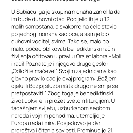
U Subiacu ga je skupina monaha zamolila da
im bude duhovni otac. Podijelio ih je u 12
malih samostana, a svakome na čelo stavio
po jednog monaha kao oca, a sam je bio
duhovni voditelj svima. Tako se, malo po
malo, počeo oblikovati benediktinski način
življenja očitovan u pravilu Ora et labora –Moli
i radi! Poznato je i njegovo drugo geslo:
„Odložite mačeve!” Svojim zajednicama kao
glavno pravilo dao je ovaj program: „Božjem
djelu ili Božjoj službi ništa drugo ne smije se
pretpostaviti!” Zbog toga je benediktinski
život uokviren i prožet svetom liturgijom. U
tadašnjem svijetu, uzburkanom seobom
naroda i vojnim pohodima, utemeljio je
Europu rada i mira. Posjedovao je dar
proroštva i čitanja savjesti. Preminuo je 21.