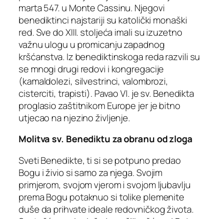
marta 547. u Monte Cassinu. Njegovi
benediktinci najstariji su katolički monaški
red. Sve do XIII. stoljeća imali su izuzetno
važnu ulogu u promicanju zapadnog
kršćanstva. Iz benediktinskoga reda razvili su
se mnogi drugi redovi i kongregacije
(kamaldolezi, silvestrinci, valombrozi,
cisterciti, trapisti). Pavao VI. je sv. Benedikta
proglasio zaštitnikom Europe jer je bitno
utjecao na njezino življenje.
Molitva sv. Benediktu za obranu od zloga
Sveti Benedikte, ti si se potpuno predao
Bogu i živio si samo za njega. Svojim
primjerom, svojom vjerom i svojom ljubavlju
prema Bogu potaknuo si tolike plemenite
duše da prihvate ideale redovničkog života.