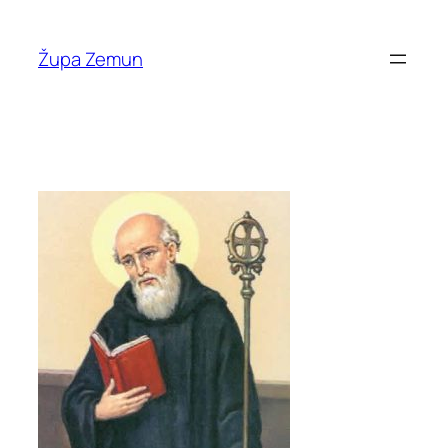
Skip
to
Župa Zemun
content