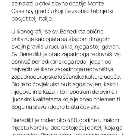
se nalazi u crkvi slavne opatije Monte
Cassino
,
gradiću koji će zaobići tek rijetki
posjetitelji Italije.
U ikonografiji se sv. Benedikta obično
prikazuje kao opata sa štapom i knjigom
svojih pravila u ruci, a kraj njega stoji gavran.
Sv. Benedikt je otac zapadnoga redovništva,
osnivač benediktinskoga reda i jedan od
najvećih velikana zapadnoga redovništva,
zapadnoeuropske kršćanske kulture uopće.
Bio je to čovjek uistinu blagoslovljen, kako i
njegovo ime kaže, i to nebeskim darovima i
ljudskim kvalitetama koje je znao oplemeniti
Bogu na slavu i dobro brata čovjeka.
Benedikt je rođen oko 480. godine u malom
mjestu Norcii u dobrostojećoj obitelji koja ga
je poslala u Rim na odgoj i stjecanje znanja. U