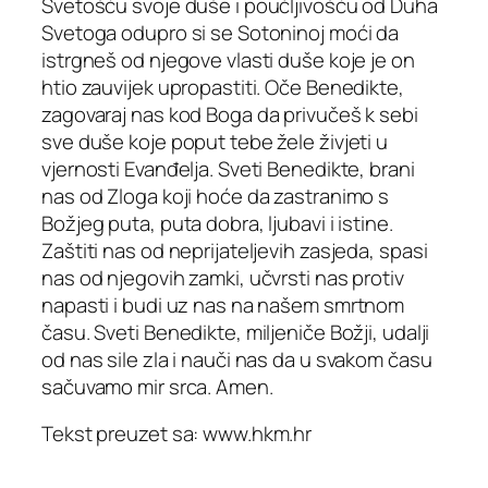
Svetošću svoje duše i poučljivošću od Duha
Svetoga odupro si se Sotoninoj moći da
istrgneš od njegove vlasti duše koje je on
htio zauvijek upropastiti. Oče Benedikte,
zagovaraj nas kod Boga da privučeš k sebi
sve duše koje poput tebe žele živjeti u
vjernosti Evanđelja. Sveti Benedikte, brani
nas od Zloga koji hoće da zastranimo s
Božjeg puta, puta dobra, ljubavi i istine.
Zaštiti nas od neprijateljevih zasjeda, spasi
nas od njegovih zamki, učvrsti nas protiv
napasti i budi uz nas na našem smrtnom
času. Sveti Benedikte, miljeniče Božji, udalji
od nas sile zla i nauči nas da u svakom času
sačuvamo mir srca. Amen.
Tekst preuzet sa: www.hkm.hr