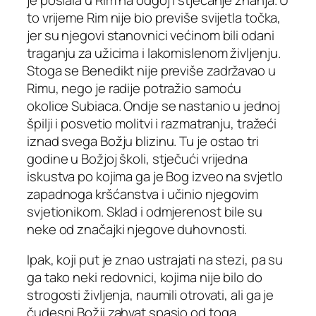
to vrijeme Rim nije bio previše svijetla točka,
jer su njegovi stanovnici većinom bili odani
traganju za užicima i lakomislenom življenju.
Stoga se Benedikt nije previše zadržavao u
Rimu, nego je radije potražio samoću
okolice Subiaca. Ondje se nastanio u jednoj
špilji i posvetio molitvi i razmatranju, tražeći
iznad svega Božju blizinu. Tu je ostao tri
godine u Božjoj školi, stječući vrijedna
iskustva po kojima ga je Bog izveo na svjetlo
zapadnoga kršćanstva i učinio njegovim
svjetionikom. Sklad i odmjerenost bile su
neke od značajki njegove duhovnosti.
Ipak, koji put je znao ustrajati na stezi, pa su
ga tako neki redovnici, kojima nije bilo do
strogosti življenja, naumili otrovati, ali ga je
čudesni Božji zahvat spasio od toga.