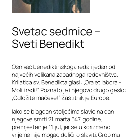
Svetac sedmice –
Sveti Benedikt
Osnivač benediktinskoga reda i jedan od
najvećih velikana zapadnoga redovništva.
Krilatica sv. Benedikta glasi: „Ora et labora –
Moli i radi!“ Poznato je i njegovo drugo geslo:
„Odložite mačeve!” Zaštitnik je Europe.
Iako se blagdan stoljećima slavio na dan
njegove smrti 21. marta 547. godine,
premješten je 11. jul, jer se u korizmeno
vrijeme nije mogao dolično slaviti. Grob mu