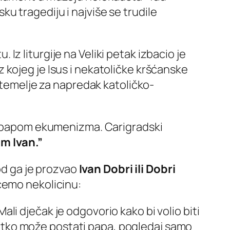
ku tragediju i najviše se trudile
. Iz liturgije na Veliki petak izbacio je
 iz kojeg je Isus i nekatoličke kršćanske
e temelje za napredak katoličko-
zvali papom ekumenizma. Carigradski
m Ivan.”
od ga je prozvao
Ivan Dobri ili Dobri
ićemo nekolicinu:
ali dječak je odgovorio kako bi volio biti
r svatko može postati papa, pogledaj samo