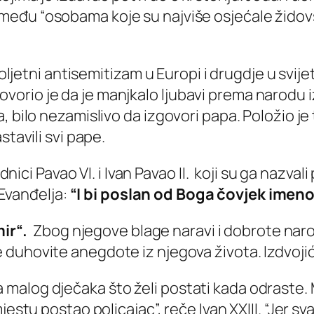
o među
“osobama koje su najviše osjećale židovs
oljetni antisemitizam u Europi i drugdje u svijetu
 i govorio je da je manjkalo ljubavi prema narodu
, bilo nezamislivo da izgovori papa. Položio j
stavili svi pape.
jednici Pavao VI. i Ivan Pavao II. koji su ga na
 Evanđelja:
“I bi poslan od Boga čovjek imeno
ir“.
Zbog njegove blage naravi i dobrote nar
e duhovite anegdote iz njegova života. Izdvoj
 malog dječaka što želi postati kada odraste. M
me mjestu postao policajac”, reče Ivan XXIII. “Je