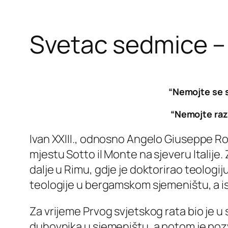
Svetac sedmice – S
“Nemojte se s
“Nemojte raz
Ivan XXIII., odnosno Angelo Giuseppe Ron
mjestu Sotto il Monte na sjeveru Italij
dalje u Rimu, gdje je doktorirao teologij
teologije u bergamskom sjemeništu, a ist
Za vrijeme Prvog svjetskog rata bio je u
duhovnika u sjemeništu, a potom je poz