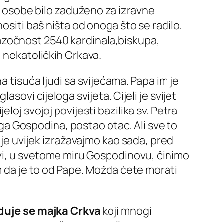
24 osobe bilo zaduženo za izravne
ositi baš ništa od onoga što se radilo.
azočnost 2540 kardinala,biskupa,
t nekatoličkih Crkava.
 tisuća ljudi sa svijećama. Papa im je
sovi cijeloga svijeta. Cijeli je svijet
loj svojoj povijesti bazilika sv. Petra
šega Gospodina, postao otac. Ali sve to
aje uvijek izražavajmo kao sada, pred
 svi, u svetome miru Gospodinovu, činimo
im da je to od Pape. Možda ćete morati
duje se majka Crkva
koji mnogi