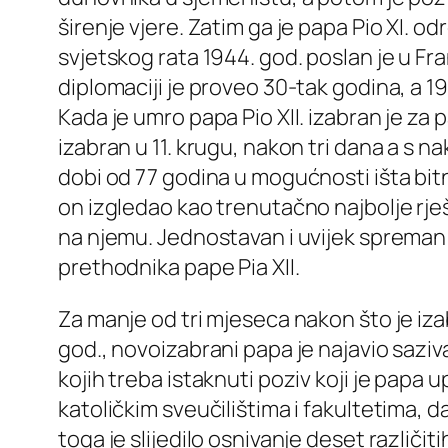
širenje vjere. Zatim ga je papa Pio XI. o
svjetskog rata 1944. god. poslan je u F
diplomaciji je proveo 30-tak godina, a 1
Kada je umro papa Pio XII. izabran je za p
izabran u 11. krugu, nakon tri dana a s n
dobi od 77 godina u mogućnosti išta bitn
on izgledao kao trenutačno najbolje rješ
na njemu. Jednostavan i uvijek spreman n
prethodnika pape Pia XII.
Za manje od tri mjeseca nakon što je iz
god., novoizabrani papa je najavio sazi
kojih treba istaknuti poziv koji je papa
katoličkim sveučilištima i fakultetima, da
toga je slijedilo osnivanje deset različi