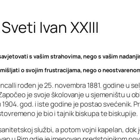
veti Ivan XXIII
avjetovati s vašim strahovima, nego s vašim nadanji
mišljati o svojim frustracijama, nego o neostvarenom
calli rođen je 25. novembra 1881. godine u sel
e. Započeo je svoje školovanje u sjemeništu u 
u 1904. god. i iste godine je postao svećenik. 
ovremeno je bio i tajnik biskupa te biskupije.
 sanitetskoj službi, a potom vojni kapelan, dok
van u Rim gdje je imenovan predstojnikom nov