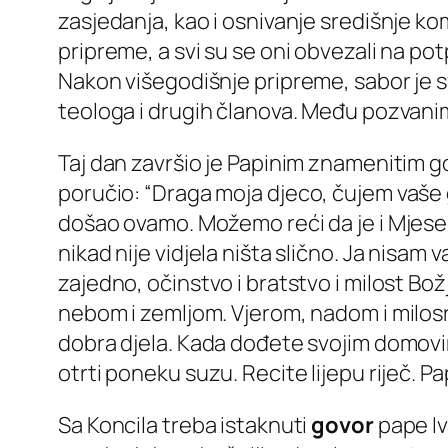
zasjedanja, kao i osnivanje središnje ko
pripreme, a svi su se oni obvezali na pot
Nakon višegodišnje pripreme, sabor je
teologa i drugih članova. Među pozvanim 
Taj dan završio je Papinim znamenitim gov
poručio
: “Draga moja djeco, čujem vaše gl
došao ovamo. Možemo reći da je i Mjesec v
nikad nije vidjela ništa slično. Ja nisam
zajedno, očinstvo i bratstvo i milost Bož
nebom i zemljom. Vjerom, nadom i milosr
dobra djela. Kada dođete svojim domovima
otrti poneku suzu. Recite lijepu riječ. P
Sa Koncila treba istaknuti
govor
pape Iv