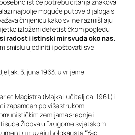
 posebno ističe potrebu čitanja znakova
alazi najbolje moguće putove dijaloga s
žava činjenicu kako svi ne razmišljaju
erijetko izloženi defetističkom pogledu
 radost i istinski mir svuda oko nas.
m smislu ujediniti i poštovati sve
eljak, 3. juna 1963. u vrijeme
er et Magistra
(Majka i učiteljica; 1961.) i
stati zapamćen po višestrukom
komunističkim zemljama srednje i
io tisuće Židova u Drugome svjetskom
dokument u muzeju holokausta “Yad