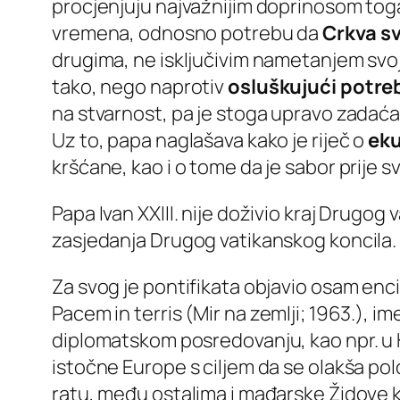
procjenjuju najvažnijim doprinosom tog
vremena, odnosno potrebu da
Crkva sv
drugima, ne isključivim nametanjem svoj
tako, nego naprotiv
osluškujući potre
na stvarnost, pa je stoga upravo zadać
Uz to, papa naglašava kako je riječ o
ek
kršćane, kao i o tome da je sabor prije 
Papa Ivan XXIII. nije doživio kraj Drugog
zasjedanja Drugog vatikanskog koncila.
Za svog je pontifikata objavio osam enci
Pacem in terris
(Mir na zemlji; 1963.), 
diplomatskom posredovanju, kao npr. u K
istočne Europe s ciljem da se olakša po
ratu, među ostalima i mađarske Židove 