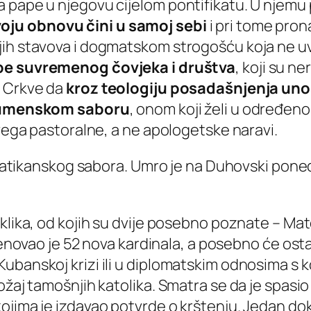
a pape u njegovu cijelom pontifikatu. U njemu
oju obnovu čini u samoj sebi
i pri tome pron
ih stavova i dogmatskom strogošću koja ne uva
be suvremenog čovjeka i društva
, koji su n
a Crkve da
kroz teologiju posadašnjenja unosi
umenskom saboru
, onom koji želi u određeno
svega pastoralne, a ne apologetske naravi.
 vatikanskog sabora. Umro je na Duhovski ponedj
klika, od kojih su dvije posebno poznate –
Mat
imenovao je 52 nova kardinala, a posebno će o
ubanskoj krizi ili u diplomatskim odnosima s 
ložaj tamošnjih katolika. Smatra se da je spas
kojima je izdavao potvrde o krštenju. Jedan 