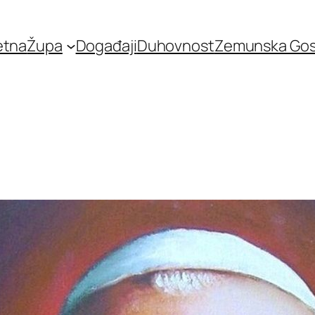
etna
Župa
Događaji
Duhovnost
Zemunska Go