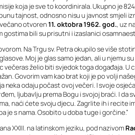
misije koja je sve to koordinirala. Ukupno je 8
punu tajnost, odnosno nisu u javnost smjeli izn
 svečano otvoren
11. oktobra 1962. god.
, uz n
gostima bili su prisutni i izaslanici osamnaes
orom. Na Trgu sv. Petra okupilo se više stotina
asove. Moj je glas samo jedan, ali u njemu su gla
ečeras želio biti svjedok toga događaja. U cije
 važan. Govorim vam kao brat koji je po volji na
ja neka odaju počast ovoj večeri. I svoje osjeć
đem, ljubavlju prema Bogu i svojoj braći. I da
, naći ćete svoju djecu. Zagrlite ih i recite 
apa je s nama. Osobito u doba tuge i gorčine.”
ana XXIII. na latinskom jeziku, pod nazivom
Ra