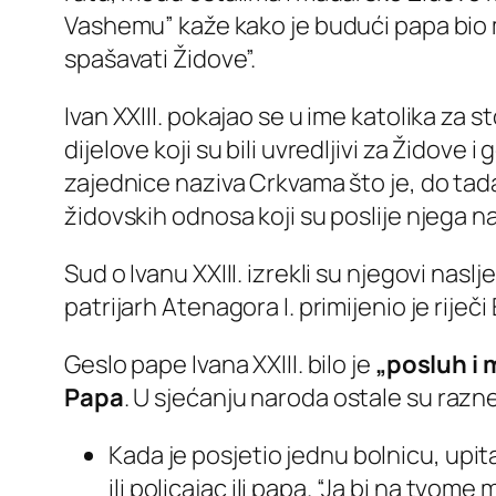
Vashemu” kaže kako je budući papa bi
spašavati Židove”.
Ivan XXIII. pokajao se u ime katolika za st
dijelove koji su bili uvredljivi za Židove
zajednice naziva Crkvama što je, do tada
židovskih odnosa koji su poslije njega na
Sud o Ivanu XXIII. izrekli su njegovi nasl
patrijarh Atenagora I. primijenio je riječi
Geslo pape Ivana XXIII. bilo je
„posluh i m
Papa
. U sjećanju naroda ostale su razn
Kada je posjetio jednu bolnicu, upita
ili policajac ili papa. “Ja bi na tvo