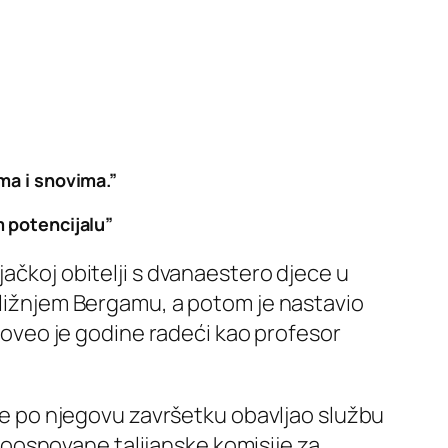
ma i snovima.”
 potencijalu”
jačkoj obitelji s dvanaestero djece u
obližnjem Bergamu, a potom je nastavio
Proveo je godine radeći kao profesor
 je po njegovu završetku obavljao službu
oosnovane talijanske komisije za