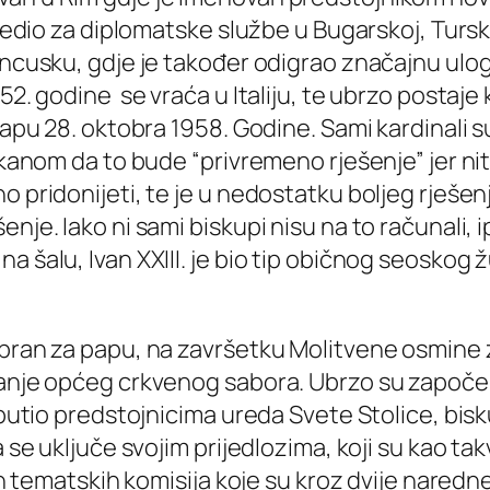
dredio za diplomatske službe u Bugarskoj, Tursk
rancusku, gdje je također odigrao značajnu ul
952. godine se vraća u Italiju, te ubrzo postaj
apu 28. oktobra 1958. Godine. Sami kardinali su b
akanom da to bude “privremeno rješenje” jer nitk
o pridonijeti, te je u nedostatku boljeg rješe
enje. Iako ni sami biskupi nisu na to računali
a šalu, Ivan XXIII. je bio tip običnog seoskog
abran za papu, na završetku Molitvene osmine z
vanje općeg crkvenog sabora. Ubrzo su započel
 uputio predstojnicima ureda Svete Stolice, bis
 se uključe svojim prijedlozima, koji su kao tak
tih tematskih komisija koje su kroz dvije nared