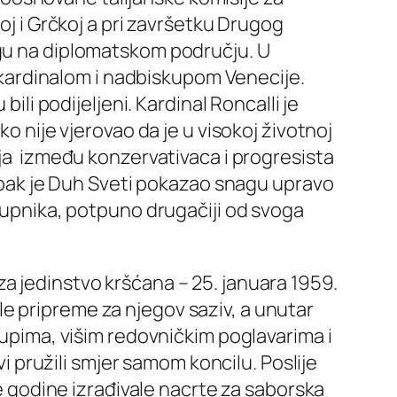
oj i Grčkoj a pri završetku Drugog
ogu na diplomatskom području. U
e kardinalom i nadbiskupom Venecije.
ili podijeljeni. Kardinal Roncalli je
o nije vjerovao da je u visokoj životnoj
nja između konzervativaca i progresista
, ipak je Duh Sveti pokazao snagu upravo
 župnika, potpuno drugačiji od svoga
a jedinstvo kršćana – 25. januara 1959.
e pripreme za njegov saziv, a unutar
kupima, višim redovničkim poglavarima i
vi pružili smjer samom koncilu. Poslije
ne godine izrađivale nacrte za saborska