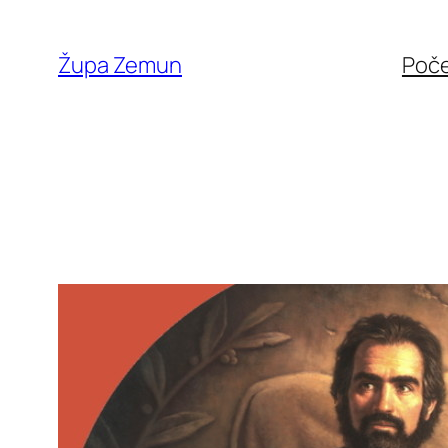
Skip
to
Župa Zemun
Poč
content