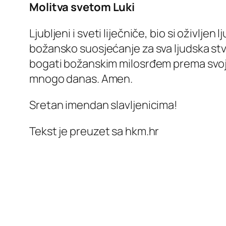
Molitva svetom Luki
Ljubljeni i sveti liječniče, bio si oživl
božansko suosjećanje za sva ljudska stvor
bogati božanskim milosrđem prema svojim 
mnogo danas. Amen.
Sretan imendan slavljenicima!
Tekst je preuzet sa hkm.hr