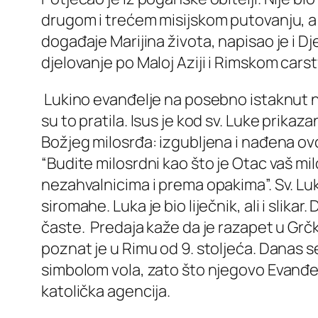
drugom i trećem misijskom putovanju, a sv
događaje Marijina života, napisao je i D
djelovanje po Maloj Aziji i Rimskom cars
Lukino evanđelje na posebno istaknut nač
su to pratila. Isus je kod sv. Luke prika
Božjeg milosrđa: izgubljena i nađena ovca
“Budite milosrdni kao što je Otac vaš mi
nezahvalnicima i prema opakima”. Sv. Lu
siromahe. Luka je bio liječnik, ali i slika
časte. Predaja kaže da je razapet u Grčk
poznat je u Rimu od 9. stoljeća. Danas se
simbolom vola, zato što njegovo Evanđelj
katolička agencija.