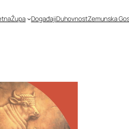
etna
Župa
Događaji
Duhovnost
Zemunska Go