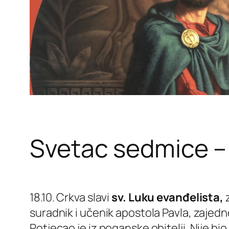
Svetac sedmice – 
18.10. Crkva slavi
sv.
Luku evanđelista,
suradnik i učenik apostola Pavla, zajedno 
Potjecao je iz poganske obitelji. Nije bio