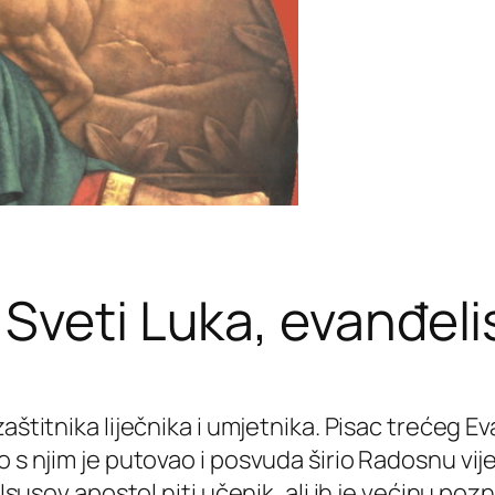
Sveti Luka, evanđeli
zaštitnika liječnika i umjetnika. Pisac trećeg Eva
s njim je putovao i posvuda širio Radosnu vijest
 Isusov apostol niti učenik, ali ih je većinu po