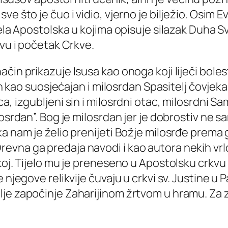
e što je čuo i vidio, vjerno je bilježio. Osim E
jela Apostolska u kojima opisuje silazak Duha 
tvu i početak Crkve.
in prikazuje Isusa kao onoga koji liječi bolest
zan kao suosjećajan i milosrdan Spasitelj čovjek
, izgubljeni sin i milosrdni otac, milosrdni Sa
losrdan”. Bog je milosrdan jer je dobrostiv ne
ka nam je želio prenijeti Božje milosrđe prema
r. Drevna ga predaja navodi i kao autora nekih vrl
oj. Tijelo mu je preneseno u Apostolsku crkvu 
 njegove relikvije čuvaju u crkvi sv. Justine u 
e započinje Zaharijinom žrtvom u hramu. Za zaš