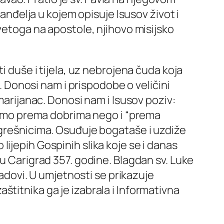
vanđelja u kojem opisuje Isusov život i
Svetoga na apostole, njihovo misijsko
i duše i tijela, uz nebrojena čuda koja
a. Donosi nam i prispodobe o veličini
marijanac. Donosi nam i Isusov poziv:
 samo prema dobrima nego i “prema
 grešnicima. Osuđuje bogataše i uzdiže
o lijepih Gospinih slika koje se i danas
u Carigrad 357. godine. Blagdan sv. Luke
Padovi. U umjetnosti se prikazuje
titnika ga je izabrala i Informativna