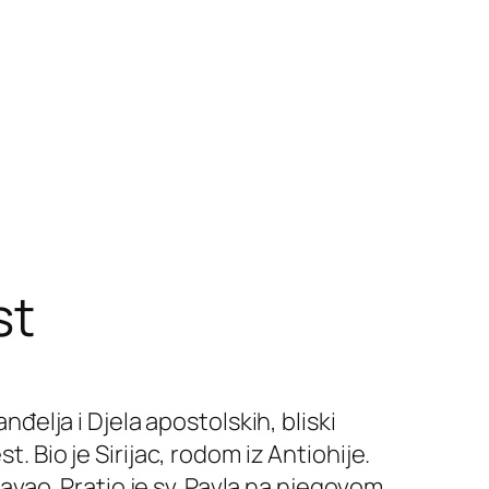
st
nđelja i Djela apostolskih, bliski
. Bio je Sirijac, rodom iz Antiohije.
znavao. Pratio je sv. Pavla na njegovom