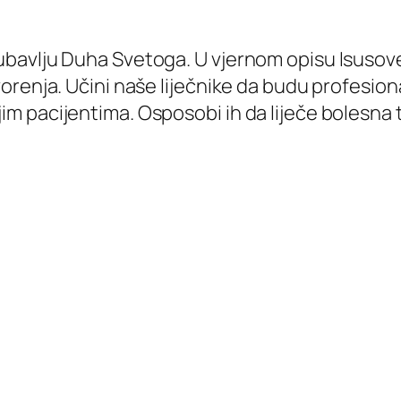
jen ljubavlju Duha Svetoga. U vjernom opisu Isus
enja. Učini naše liječnike da budu profesionaln
pacijentima. Osposobi ih da liječe bolesna tije