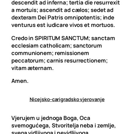
descendit ad inferna; tertia die resurrexit
a mortuis; ascendit ad cælos; sedet ad
dexteram Dei Patris omnipotentis; inde
venturus est iudicare vivos et mortuos.
Credo in SPIRITUM SANCTUM; sanctam
ecclesiam catholicam; sanctorum
communionem; remissionem
peccatorum; carnis resurrectionem;
vitam æternam.
Amen.
Nicejsko-carigradsko vjerovanje
Vjerujem u jednoga Boga, Oca
svemogućega, Stvoritelja neba i zemlje,
svega vidljivoga i nevidljivoga.