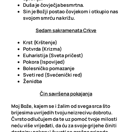
Duša je čovječja besmrtna.
Sin je Božji postao čovjekom i otkupio nas
svojom smrću na križu.
Sedam sakramenata Crkve
Krst (Krštenje)
Potvrda (Krizma)
Euharistija (Sveta pričest)
Pokora (Ispovijed)
Bolesničko pomazanje
Sveti red (Svećenički red)
Ženidba
Čin savršena pokajanja
Moj Bože, kajem se i žalim od svega srca što
brijesima uvrijedih tvoju neizrecivu dobrotu.
Čvrsto odlučujem da te uz pomoć tvoje milosti
neću više vrijeđati, da ću za svoje grijehe činiti
dostojnu pokoru i čuvati se grešne prigode.