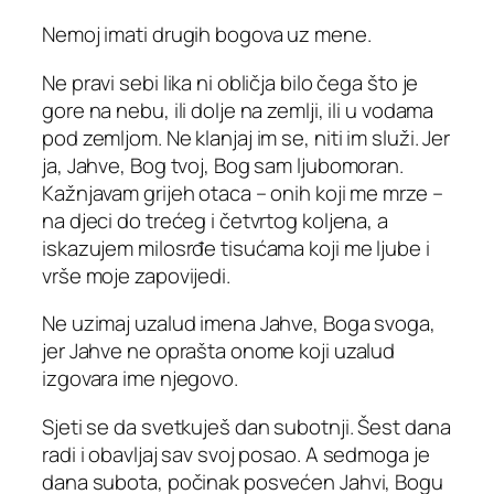
Nemoj imati drugih bogova uz mene.
Ne pravi sebi lika ni obličja bilo čega što je
gore na nebu, ili dolje na zemlji, ili u vodama
pod zemljom. Ne klanjaj im se, niti im služi. Jer
ja, Jahve, Bog tvoj, Bog sam ljubomoran.
Kažnjavam grijeh otaca – onih koji me mrze –
na djeci do trećeg i četvrtog koljena, a
iskazujem milosrđe tisućama koji me ljube i
vrše moje zapovijedi.
Ne uzimaj uzalud imena Jahve, Boga svoga,
jer Jahve ne oprašta onome koji uzalud
izgovara ime njegovo.
Sjeti se da svetkuješ dan subotnji. Šest dana
radi i obavljaj sav svoj posao. A sedmoga je
dana subota, počinak posvećen Jahvi, Bogu