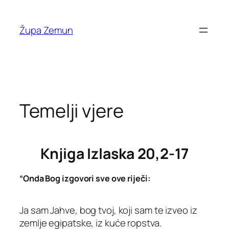
Skip
to
Župa Zemun
content
Temelji vjere
Knjiga Izlaska
20,2-17
“Onda Bog izgovori sve ove riječi:
Ja sam Jahve, bog tvoj, koji sam te izveo iz
zemlje egipatske, iz kuće ropstva.