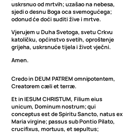
uskrsnuo od mrtvih; uzašao na nebesa,
sjedi o desnu Boga oca svemogućega;
odonud će doći suditi žive i mrtve.
Vjerujem u Duha Svetoga, svetu Crkvu
katoličku, općinstvo svetih, oproštenje
grijeha, uskrsnuće tijela i život vječni.
Amen.
Credo in DEUM PATREM omnipotentem,
Creatorem cæli et terræ.
Et in IESUM CHRISTUM, Filium eius
unicum, Dominum nostrum; qui
conceptus est de Spiritu Sancto, natus ex
Maria virgine; passus sub Pontio Pilato,
crucifixus, mortuus, et sepultus;