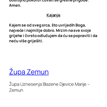
Amen.
Kajanje
Kajem se od sveg srca, što uvrijedih Boga,
najveće i najmilije dobro.
Mrzim na sve svoje
grijehe i čvrsto odlučujem da ću se popraviti i da
neću više griješiti.
Župa Zemun
Župa Uznesenja Blazene Djevice Marije –
Zemun