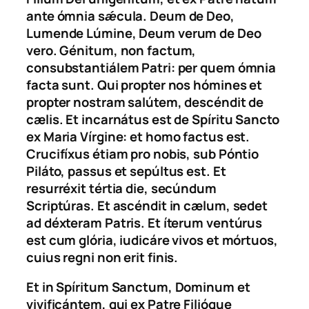
ante ómnia sǽcula. Deum de Deo,
Lumende Lúmine, Deum verum de Deo
vero. Génitum, non factum,
consubstantiálem Patri: per quem ómnia
facta sunt. Qui propter nos hómines et
propter nostram salútem, descéndit de
cælis. Et incarnátus est de Spíritu Sancto
ex Maria Vírgine: et homo factus est.
Crucifíxus étiam pro nobis, sub Póntio
Piláto, passus et sepúltus est. Et
resurréxit tértia die, secúndum
Scriptúras. Et ascéndit in cælum, sedet
ad déxteram Patris. Et íterum ventúrus
est cum glória, iudicáre vivos et mórtuos,
cuius regni non erit finis.
Et in Spíritum Sanctum, Dominum et
vivificántem, qui ex Patre Filióque