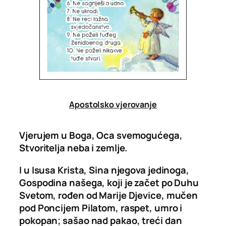
Apostolsko vjerovanje
Vjerujem u Boga, Oca svemogućega,
Stvoritelja neba i zemlje.
I u Isusa Krista, Sina njegova jedinoga,
Gospodina našega, koji je začet po Duhu
Svetom, rođen od Marije Djevice, mučen
pod Poncijem Pilatom, raspet, umro i
pokopan; sašao nad pakao, treći dan