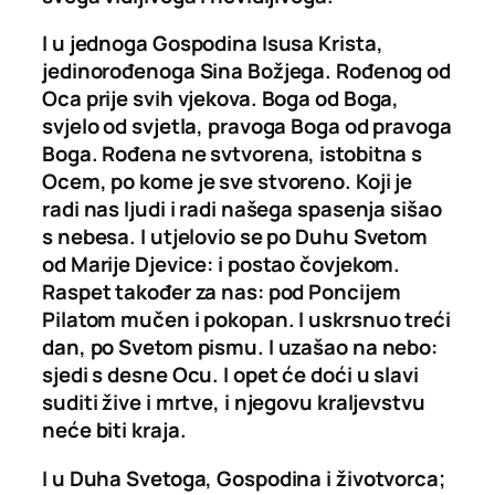
I u jednoga Gospodina Isusa Krista,
jedinorođenoga Sina Božjega. Rođenog od
Oca prije svih vjekova. Boga od Boga,
svjelo od svjetla, pravoga Boga od pravoga
Boga. Rođena ne svtvorena, istobitna s
Ocem, po kome je sve stvoreno. Koji je
radi nas ljudi i radi našega spasenja sišao
s nebesa. I utjelovio se po Duhu Svetom
od Marije Djevice: i postao čovjekom.
Raspet također za nas: pod Poncijem
Pilatom mučen i pokopan. I uskrsnuo treći
dan, po Svetom pismu. I uzašao na nebo:
sjedi s desne Ocu. I opet će doći u slavi
suditi žive i mrtve, i njegovu kraljevstvu
neće biti kraja.
I u Duha Svetoga, Gospodina i životvorca;