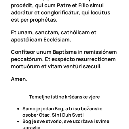
procédit, qui cum Patre et Fílio simul
adorátur et conglorificátur, qui locútus
est per prophétas.
Et unam, sanctam, cathólicam et
apostólicam Ecclésiam.
Confíteor unum Baptísma in remissiónem
peccatórum. Et exspécto resurrectiónem
mortuórum et vitam ventúri sæculi.
Amen.
Temeljne istine kršćanske vjere
Samo je jedan Bog, a tri su božanske
osobe: Otac, Sin i Duh Sveti
Bog je sve stvorio, sve uzdržava i svime
upravlja.