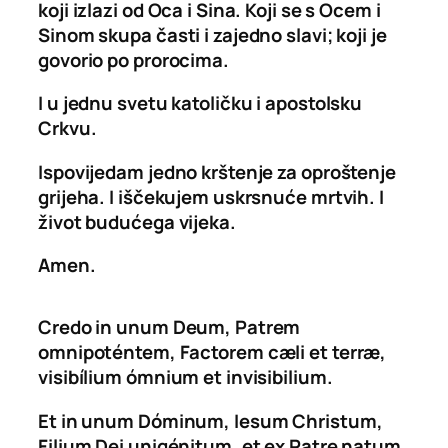
koji izlazi od Oca i Sina. Koji se s Ocem i
Sinom skupa časti i zajedno slavi; koji je
govorio po prorocima.
I u jednu svetu katoličku i apostolsku
Crkvu.
Ispovijedam jedno krštenje za oproštenje
grijeha. I iščekujem uskrsnuće mrtvih. I
život budućega vijeka.
Amen.
Credo in unum Deum, Patrem
omnipoténtem, Factorem cæli et terræ,
visibílium ómnium et invisibilium.
Et in unum Dóminum, Iesum Christum,
Filium Dei unigénitum, et ex Patre natum