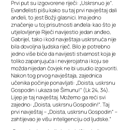
Prvi put su izgovorene riječi: „Uskrsnuo je“.
Evanđelisti pišu kako su taj prvi navještaj dali
anđeli, to jest Božji glasnici. Ima jedno
značenje u toj prisutnosti anđela: kao što je
utjelovljenje Riječi navijestio jedan anđeo,
Gabrijel, tako i kod navještaja uskrsnuća nije
bila dovoljna ljudska riječ. Bilo je potrebno
jedno više biće da navijesti stvarnost koja je
toliko zapanjujuća i nevjerojatna i koju se
možda nijedan čovjek ne bi usudio izgovoriti.
Nakon tog prvog navještaja, zajednica
učenika počinje ponavljati: „Doista, uskrsnu
Gospodin i ukaza se Šimunu!“ (Lk 24, 34).
Lijep je taj navještaj. Možemo ga reći svi
zajedno: „Doista, uskrsnu Gospodin!“. Taj
prvi navještaj – „Doista, uskrsnu Gospodin“ –
zahtijevao je višu inteligenciju od ljudske.“