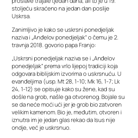
proslave trajale tjedan dana, ali to je u 19.
stoljeću skraćeno na jedan dan poslije
Uskrsa.
Zanimljivo je kako se uskrsni ponedjeljak
naziva i „Anđelov ponedjeljak“ o čemu je 2.
travnja 2018. govorio papa Franjo:
„
Uskrsni ponedjeljak naziva se i „Anđelov
ponedjeljak“ prema vrlo lijepoj tradiciji koja
odgovara biblijskim izvorima o uskrsnuću. U
evanđeljima (usp. Mt 28, 1-10; Mk 16, 1-7; Lk
24, 1-12) se opisuje kako su žene, kad su
došle na grob, našle ga otvorenog. Bojale su
se da neće moći ući jer je grob bio zatvoren
velikim kamenom. Bio je, međutim, otvoren i
iznutra im je jedan glas rekao da Isus nije
ondje, već je uskrsnuo.