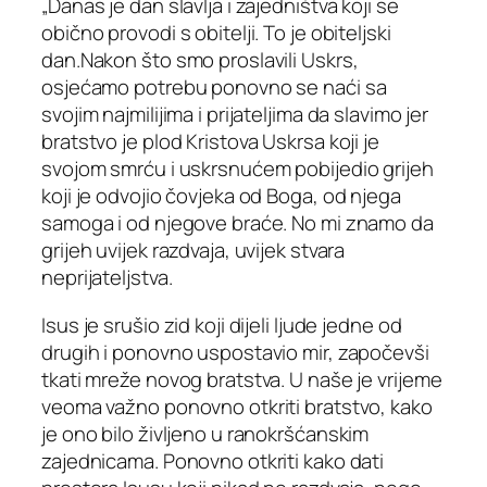
„Danas je dan slavlja i zajedništva koji se
obično provodi s obitelji. To je obiteljski
dan.Nakon što smo proslavili Uskrs,
osjećamo potrebu ponovno se naći sa
svojim najmilijima i prijateljima da slavimo jer
bratstvo je plod Kristova Uskrsa koji je
svojom smrću i uskrsnućem pobijedio grijeh
koji je odvojio čovjeka od Boga, od njega
samoga i od njegove braće. No mi znamo da
grijeh uvijek razdvaja, uvijek stvara
neprijateljstva.
Isus je srušio zid koji dijeli ljude jedne od
drugih i ponovno uspostavio mir, započevši
tkati mreže novog bratstva. U naše je vrijeme
veoma važno ponovno otkriti bratstvo, kako
je ono bilo življeno u ranokršćanskim
zajednicama. Ponovno otkriti kako dati