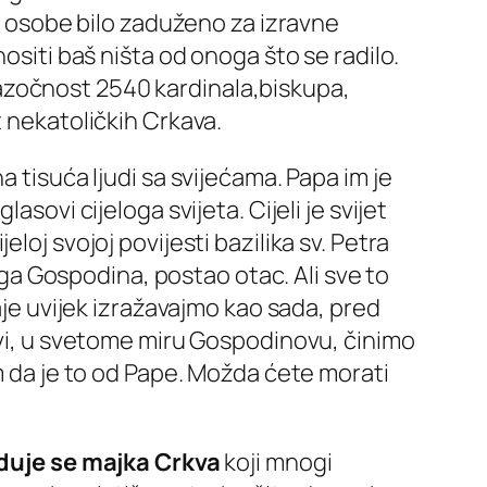
24 osobe bilo zaduženo za izravne
ositi baš ništa od onoga što se radilo.
azočnost 2540 kardinala,biskupa,
t nekatoličkih Crkava.
 tisuća ljudi sa svijećama. Papa im je
sovi cijeloga svijeta. Cijeli je svijet
loj svojoj povijesti bazilika sv. Petra
šega Gospodina, postao otac. Ali sve to
aje uvijek izražavajmo kao sada, pred
 svi, u svetome miru Gospodinovu, činimo
im da je to od Pape. Možda ćete morati
duje se majka Crkva
koji mnogi