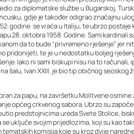
dredio za diplomatske službe u Bugarskoj, Tursk
rancusku, gdje je također odigrao značajnu ul
952. godine se vraća u Italiju, te ubrzo postaj
apu 28. oktobra 1958. Godine. Sami kardinali su b
akanom da to bude “privremeno rješenje” jer nitk
o pridonijeti, te je u nedostatku boljeg rješe
enje. Iako ni sami biskupi nisu na to računali
a šalu, Ivan XXIII. je bio tip običnog seoskog
abran za papu, na završetku Molitvene osmine z
vanje općeg crkvenog sabora. Ubrzo su započel
 uputio predstojnicima ureda Svete Stolice, bis
 se uključe svojim prijedlozima, koji su kao tak
tih tematskih komisija koje su kroz dvije nared