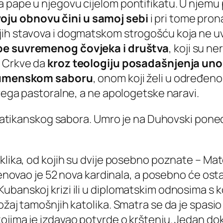
a pape u njegovu cijelom pontifikatu. U njemu
oju obnovu čini u samoj sebi
i pri tome pron
ih stavova i dogmatskom strogošću koja ne uva
be suvremenog čovjeka i društva
, koji su n
a Crkve da
kroz teologiju posadašnjenja unosi
umenskom saboru
, onom koji želi u određeno
svega pastoralne, a ne apologetske naravi.
 vatikanskog sabora. Umro je na Duhovski ponedj
klika, od kojih su dvije posebno poznate –
Mat
imenovao je 52 nova kardinala, a posebno će o
ubanskoj krizi ili u diplomatskim odnosima s 
ložaj tamošnjih katolika. Smatra se da je spas
kojima je izdavao potvrde o krštenju. Jedan 