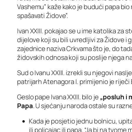
Vashemu” kaže kako je budući papa bi
spašavati Židove”.
Ivan XXIII. pokajao se u ime katolika za st
dijelove koji su bili uvredljivi za Židove
zajednice naziva Crkvama što je, do tada
židovskih odnosa koji su poslije njega na
Sud o Ivanu XXIII. izrekli su njegovi nasl
patrijarh Atenagora I. primijenio je riječi
Geslo pape Ivana XXIII. bilo je
„posluh i m
Papa
. U sjećanju naroda ostale su razn
Kada je posjetio jednu bolnicu, upita
ili policajac ili papa. “Ja bi na tvo