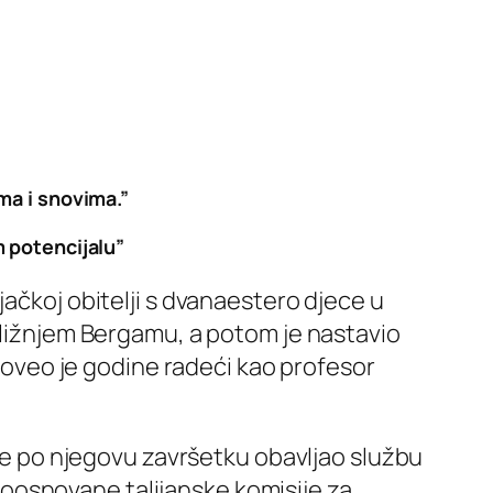
ma i snovima.”
 potencijalu”
jačkoj obitelji s dvanaestero djece u
obližnjem Bergamu, a potom je nastavio
Proveo je godine radeći kao profesor
 je po njegovu završetku obavljao službu
oosnovane talijanske komisije za