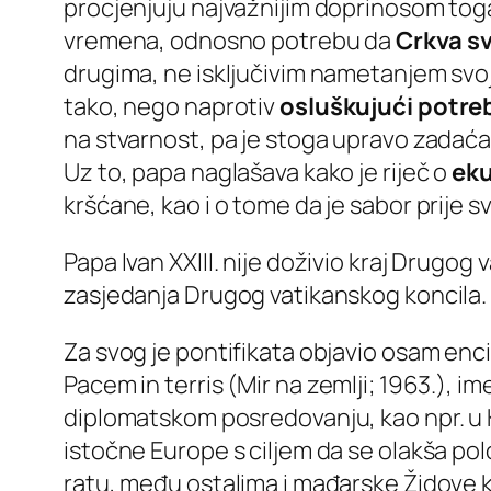
procjenjuju najvažnijim doprinosom tog
vremena, odnosno potrebu da
Crkva sv
drugima, ne isključivim nametanjem svoj
tako, nego naprotiv
osluškujući potre
na stvarnost, pa je stoga upravo zadać
Uz to, papa naglašava kako je riječ o
ek
kršćane, kao i o tome da je sabor prije 
Papa Ivan XXIII. nije doživio kraj Drugog
zasjedanja Drugog vatikanskog koncila.
Za svog je pontifikata objavio osam enci
Pacem in terris
(Mir na zemlji; 1963.), 
diplomatskom posredovanju, kao npr. u K
istočne Europe s ciljem da se olakša po
ratu, među ostalima i mađarske Židove 