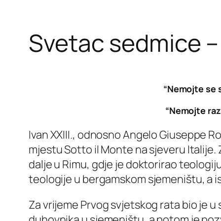
Svetac sedmice – S
“Nemojte se s
“Nemojte raz
Ivan XXIII., odnosno Angelo Giuseppe Ron
mjestu Sotto il Monte na sjeveru Italij
dalje u Rimu, gdje je doktorirao teologij
teologije u bergamskom sjemeništu, a ist
Za vrijeme Prvog svjetskog rata bio je u
duhovnika u sjemeništu, a potom je poz