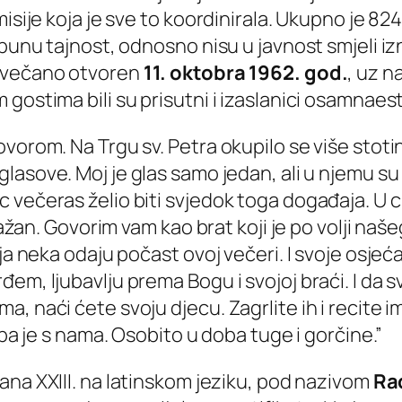
misije koja je sve to koordinirala. Ukupno je 8
punu tajnost, odnosno nisu u javnost smjeli izn
 svečano otvoren
11. oktobra 1962. god.
, uz n
gostima bili su prisutni i izaslanici osamnaes
orom. Na Trgu sv. Petra okupilo se više stotina
asove. Moj je glas samo jedan, ali u njemu su gla
ečeras želio biti svjedok toga događaja. U cije
 važan. Govorim vam kao brat koji je po volji na
ja neka odaju počast ovoj večeri. I svoje osjeć
đem, ljubavlju prema Bogu i svojoj braći. I da
, naći ćete svoju djecu. Zagrlite ih i recite 
apa je s nama. Osobito u doba tuge i gorčine.”
ana XXIII. na latinskom jeziku, pod nazivom
Ra