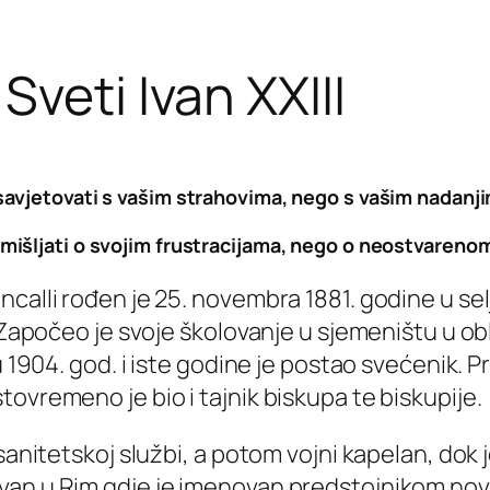
veti Ivan XXIII
avjetovati s vašim strahovima, nego s vašim nadanji
mišljati o svojim frustracijama, nego o neostvarenom
calli rođen je 25. novembra 1881. godine u sel
e. Započeo je svoje školovanje u sjemeništu u 
u 1904. god. i iste godine je postao svećenik. 
ovremeno je bio i tajnik biskupa te biskupije.
 sanitetskoj službi, a potom vojni kapelan, dok
van u Rim gdje je imenovan predstojnikom nov