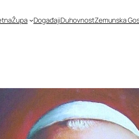
etna
Župa
Događaji
Duhovnost
Zemunska Go