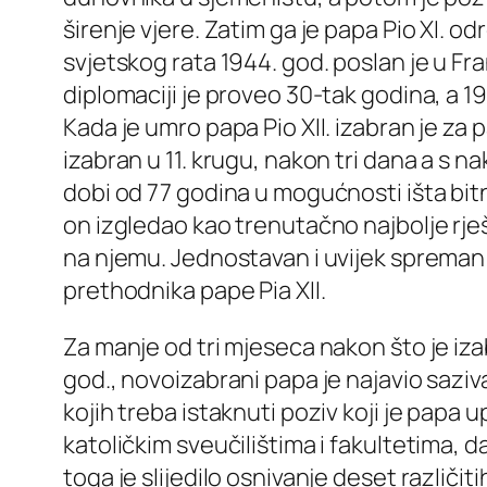
širenje vjere. Zatim ga je papa Pio XI. o
svjetskog rata 1944. god. poslan je u F
diplomaciji je proveo 30-tak godina, a 1
Kada je umro papa Pio XII. izabran je za p
izabran u 11. krugu, nakon tri dana a s n
dobi od 77 godina u mogućnosti išta bitn
on izgledao kao trenutačno najbolje rješ
na njemu. Jednostavan i uvijek spreman n
prethodnika pape Pia XII.
Za manje od tri mjeseca nakon što je iz
god., novoizabrani papa je najavio sazi
kojih treba istaknuti poziv koji je papa
katoličkim sveučilištima i fakultetima, da
toga je slijedilo osnivanje deset različi