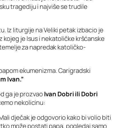
ku tragediju i najviše se trudile
. Iz liturgije na Veliki petak izbacio je
 iz kojeg je Isus i nekatoličke kršćanske
e temelje za napredak katoličko-
zvali papom ekumenizma. Carigradski
m Ivan.”
od ga je prozvao
Ivan Dobri ili Dobri
ićemo nekolicinu:
ali dječak je odgovorio kako bi volio biti
r svatko može postati papa, pogledaj samo