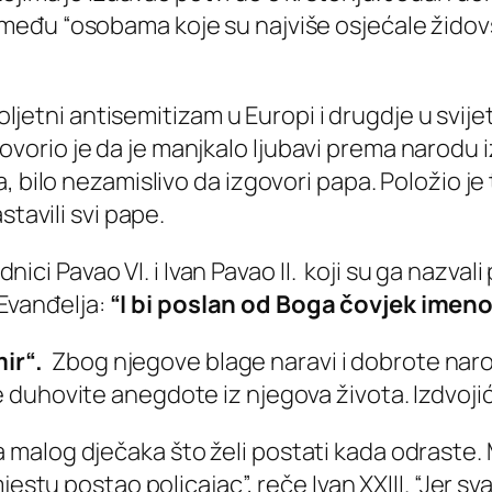
o među
“osobama koje su najviše osjećale židovs
oljetni antisemitizam u Europi i drugdje u svijetu
 i govorio je da je manjkalo ljubavi prema narodu
, bilo nezamislivo da izgovori papa. Položio j
stavili svi pape.
jednici Pavao VI. i Ivan Pavao II. koji su ga na
 Evanđelja:
“I bi poslan od Boga čovjek imeno
ir“.
Zbog njegove blage naravi i dobrote nar
e duhovite anegdote iz njegova života. Izdvoj
 malog dječaka što želi postati kada odraste. M
me mjestu postao policajac”, reče Ivan XXIII. “Je