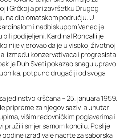
oj i Grčkoj a pri završetku Drugog
ogu na diplomatskom području. U
e kardinalom i nadbiskupom Venecije.
ili podijeljeni. Kardinal Roncalli je
o nije vjerovao da je u visokoj životnoj
nja između konzervativaca i progresista
, ipak je Duh Sveti pokazao snagu upravo
 župnika, potpuno drugačiji od svoga
a jedinstvo kršćana – 25. januara 1959.
e pripreme za njegov saziv, a unutar
kupima, višim redovničkim poglavarima i
vi pružili smjer samom koncilu. Poslije
ne godine izrađivale nacrte za saborska