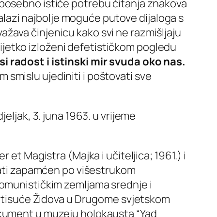
 posebno ističe potrebu čitanja znakova
alazi najbolje moguće putove dijaloga s
žava činjenicu kako svi ne razmišljaju
erijetko izloženi defetističkom pogledu
 radost i istinski mir svuda oko nas.
m smislu ujediniti i poštovati sve
eljak, 3. juna 1963. u vrijeme
er et Magistra
(Majka i učiteljica; 1961.) i
stati zapamćen po višestrukom
komunističkim zemljama srednje i
io tisuće Židova u Drugome svjetskom
dokument u muzeju holokausta “Yad