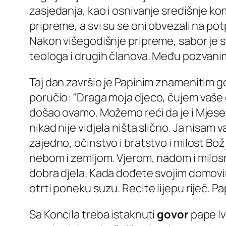
zasjedanja, kao i osnivanje središnje ko
pripreme, a svi su se oni obvezali na pot
Nakon višegodišnje pripreme, sabor je
teologa i drugih članova. Među pozvanim 
Taj dan završio je Papinim znamenitim gov
poručio
: “Draga moja djeco, čujem vaše gl
došao ovamo. Možemo reći da je i Mjesec v
nikad nije vidjela ništa slično. Ja nisam
zajedno, očinstvo i bratstvo i milost Bož
nebom i zemljom. Vjerom, nadom i milosr
dobra djela. Kada dođete svojim domovima
otrti poneku suzu. Recite lijepu riječ. P
Sa Koncila treba istaknuti
govor
pape Iv