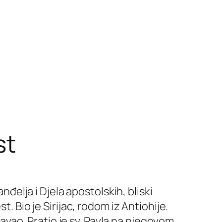
st
nđelja i Djela apostolskih, bliski
. Bio je Sirijac, rodom iz Antiohije.
znavao. Pratio je sv. Pavla na njegovom