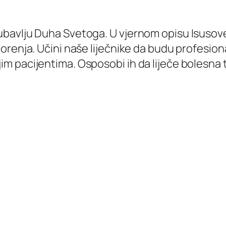
jen ljubavlju Duha Svetoga. U vjernom opisu Isus
enja. Učini naše liječnike da budu profesionaln
pacijentima. Osposobi ih da liječe bolesna tije