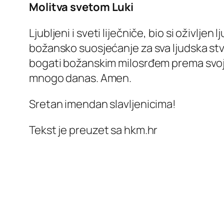
Molitva svetom Luki
Ljubljeni i sveti liječniče, bio si oživl
božansko suosjećanje za sva ljudska stvor
bogati božanskim milosrđem prema svojim 
mnogo danas. Amen.
Sretan imendan slavljenicima!
Tekst je preuzet sa hkm.hr