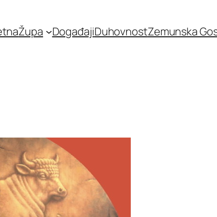
etna
Župa
Događaji
Duhovnost
Zemunska Go