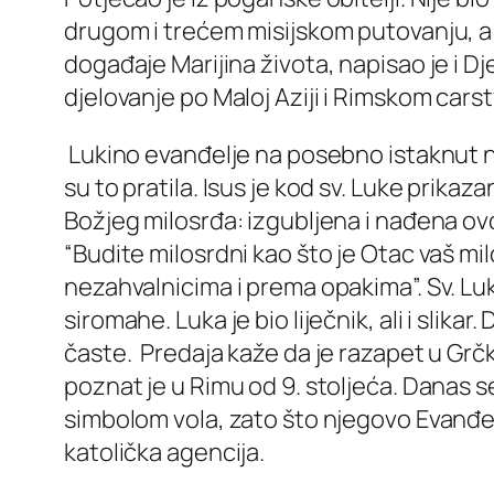
drugom i trećem misijskom putovanju, a sv
događaje Marijina života, napisao je i D
djelovanje po Maloj Aziji i Rimskom cars
Lukino evanđelje na posebno istaknut nač
su to pratila. Isus je kod sv. Luke prika
Božjeg milosrđa: izgubljena i nađena ovca
“Budite milosrdni kao što je Otac vaš mi
nezahvalnicima i prema opakima”. Sv. Lu
siromahe. Luka je bio liječnik, ali i slika
časte. Predaja kaže da je razapet u Grčk
poznat je u Rimu od 9. stoljeća. Danas se
simbolom vola, zato što njegovo Evanđelj
katolička agencija.