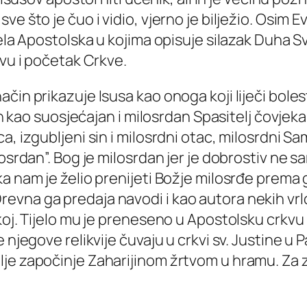
e što je čuo i vidio, vjerno je bilježio. Osim E
jela Apostolska u kojima opisuje silazak Duha 
tvu i početak Crkve.
in prikazuje Isusa kao onoga koji liječi bolest
zan kao suosjećajan i milosrdan Spasitelj čovjek
, izgubljeni sin i milosrdni otac, milosrdni Sa
losrdan”. Bog je milosrdan jer je dobrostiv ne
ka nam je želio prenijeti Božje milosrđe prema
r. Drevna ga predaja navodi i kao autora nekih vrl
oj. Tijelo mu je preneseno u Apostolsku crkvu 
 njegove relikvije čuvaju u crkvi sv. Justine u 
e započinje Zaharijinom žrtvom u hramu. Za zaš