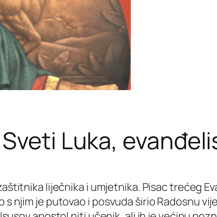
Sveti Luka, evanđeli
zaštitnika liječnika i umjetnika. Pisac trećeg Eva
s njim je putovao i posvuda širio Radosnu vijest
 Isusov apostol niti učenik, ali ih je većinu po