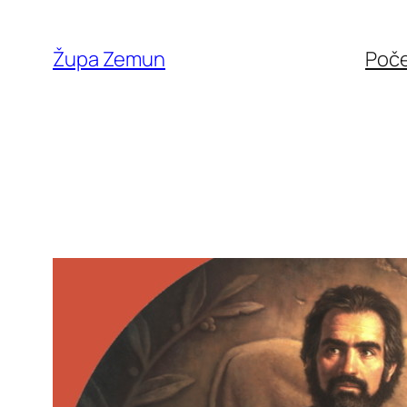
Skip
to
Župa Zemun
Poč
content