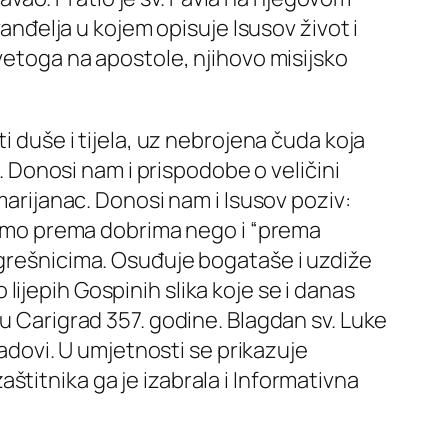
vanđelja u kojem opisuje Isusov život i
Svetoga na apostole, njihovo misijsko
i duše i tijela, uz nebrojena čuda koja
a. Donosi nam i prispodobe o veličini
marijanac. Donosi nam i Isusov poziv:
 samo prema dobrima nego i “prema
 grešnicima. Osuđuje bogataše i uzdiže
o lijepih Gospinih slika koje se i danas
u Carigrad 357. godine. Blagdan sv. Luke
Padovi. U umjetnosti se prikazuje
titnika ga je izabrala i Informativna