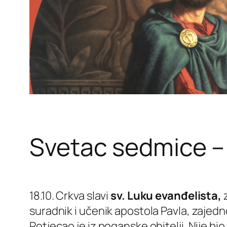
Svetac sedmice – 
18.10. Crkva slavi
sv.
Luku evanđelista,
suradnik i učenik apostola Pavla, zajedno 
Potjecao je iz poganske obitelji. Nije bio