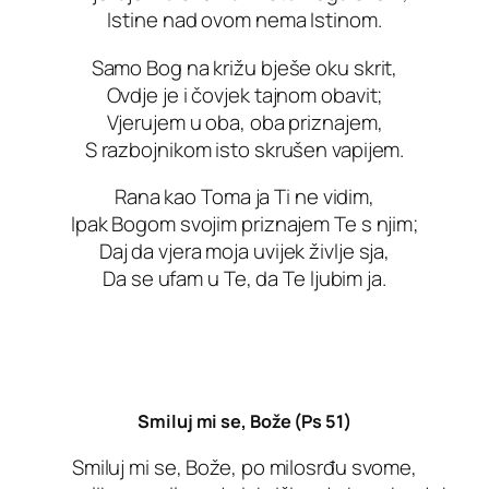
Istine nad ovom nema Istinom.
Samo Bog na križu bješe oku skrit,
Ovdje je i čovjek tajnom obavit;
Vjerujem u oba, oba priznajem,
S razbojnikom isto skrušen vapijem.
Rana kao Toma ja Ti ne vidim,
Ipak Bogom svojim priznajem Te s njim;
Daj da vjera moja uvijek življe sja,
Da se ufam u Te, da Te ljubim ja.
Smiluj mi se, Bože (Ps 51)
Smiluj mi se, Bože, po milosrđu svome,