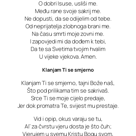
O dobri Isuse, usliši me.
Među rane svoje sakrij me.
Ne dopusti, da se odijelim od tebe.
Od neprijatelja zlobnoga brani me.
Na času smrti moje zovni me.
I zapovjedi mi da dođem k tebi,
Da te sa Svetima tvojim hvalim
U vijeke vjekova. Amen.
Klanjam Ti se smjerno
Klanjam Ti se smjerno, tajni Bože naš,
Što pod prilikama tim se sakrivaš.
Srce Ti se moje cijelo predaje,
Jer dok promatra Te, svijest mu prestaje.
Vid i opip, okus varaju se tu,
Al’ za čvrstu vjeru dosta je što čuh;
Vjerujem u svemu Kristu Bogu svom,