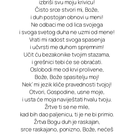
izbriši svu moju krivicu!
Čisto srce stvori mi, Bože,
i duh postojan obnovi u meni!
Ne odbaci me od lica svojega
i svoga svetog duha ne uzmi od mene!
Vrati mi radost svoga spasenja
i učvrsti me duhom spremnim!
Učit ću bezakonike tvojim stazama,
i grešnici tebi će se obraćati.
Oslobodi me od krvi prolivene,
Bože, Bože spasitelju moj!
Nek’ mi jezik kliče pravednosti tvojoj!
Otvori, Gospodine, usne moje,
i usta će moja naviještati hvalu tvoju.
Žrtve ti se ne mile,
kad bih dao paljenicu, ti je ne bi primio.
Žrtva Bogu duh je raskajan,
srce raskajano, ponizno, Bože, nećeš