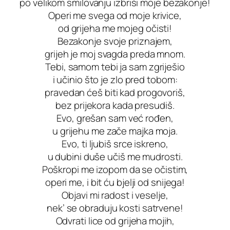
po velikom smilovanju izbriši moje bezakonje!
Operi me svega od moje krivice,
od grijeha me mojeg očisti!
Bezakonje svoje priznajem,
grijeh je moj svagda preda mnom.
Tebi, samom tebi ja sam zgriješio
i učinio što je zlo pred tobom:
pravedan ćeš biti kad progovoriš,
bez prijekora kada presudiš.
Evo, grešan sam već rođen,
u grijehu me zače majka moja.
Evo, ti ljubiš srce iskreno,
u dubini duše učiš me mudrosti.
Poškropi me izopom da se očistim,
operi me, i bit ću bjelji od snijega!
Objavi mi radost i veselje,
nek’ se obraduju kosti satrvene!
Odvrati lice od grijeha mojih,