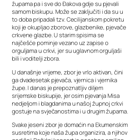
župama pa i sve do Đakova gdje su pjevali
samom biskupu. Može se zaključiti i da su u
to doba pripadali tzv. Cecilijanskom pokretu
koji je okupljao zborove, glazbenike, pjevače
crkvene glazbe. U starim spisima se
najčešće pominje vezano uz zapise o
orguljama u crkvi, jer su uglavnom orguljaši
bili i voditelji zbora.
U današnje vrijeme, zbor je vrlo aktivan, čini
ga dvadesetak pjevača, vjernica i vjernika
župe. I danas je prepoznatljiv diljem
srijemske biskupije, jer osim pjevanja Misa
nedjeljom i blagdanima u našoj župnoj crkvi
gostuje na svječanostima i u drugim župama.
Svake jeseni zbor je domaćin na Ekumenskim
susretima koje naša župa organizira, a njihov