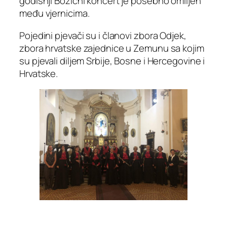
godišnji Božićni koncert je posebno omiljen
među vjernicima.
Pojedini pjevači su i članovi zbora Odjek,
zbora hrvatske zajednice u Zemunu sa kojim
su pjevali diljem Srbije, Bosne i Hercegovine i
Hrvatske.