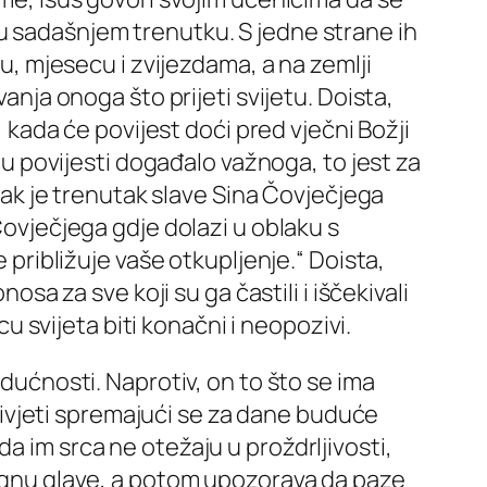
u sadašnjem trenutku. S jedne strane ih
cu, mjesecu i zvijezdama, a na zemlji
anja onoga što prijeti svijetu. Doista,
, kada će povijest doći pred vječni Božji
e u povijesti događalo važnoga, to jest za
utak je trenutak slave Sina Čovječjega
Čovječjega gdje dolazi u oblaku s
e približuje vaše otkupljenje.“ Doista,
osa za sve koji su ga častili i iščekivali
cu svijeta biti konačni i neopozivi.
udućnosti. Naprotiv, on to što se ima
ivjeti spremajući se za dane buduće
a im srca ne otežaju u proždrljivosti,
odignu glave, a potom upozorava da paze