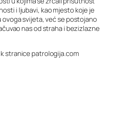
ti u kojima se zrcali prisutnost
sti i ljubavi, kao mjesto koje je
ovoga svijeta, već se postojano
čuvao nas od straha i bezizlazne
nik stranice patrologija.com