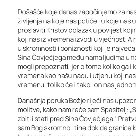
Došašće koje danas započinjemo za nas b
življenja na koje nas potiče i u koje na
proslaviti Kristov dolazak u povijest koj
koji nas iz vremena izvodi u vječnost. A
u skromnosti i poniznosti koji je najveća 
Sina Čovječjega među nama ljudima u naš
mogli prepoznati, jer o tome koliko ga 
vremena kao našu nadu i utjehu koji nas
vremenu, toliko će i tako i on nas jedno
Današnja poruka Božje riječi nas upozor
molitve, kako nam reče sam Spasitelj: 
zbiti i stati pred Sina Čovječjega.“ Pre
sam Bog skromno i tihe dokida granice k