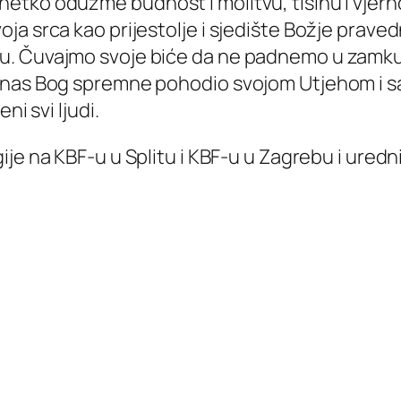
tko oduzme budnost i molitvu, tišinu i vjernos
 srca kao prijestolje i sjedište Božje pravedno
u. Čuvajmo svoje biće da ne padnemo u zamku 
 nas Bog spremne pohodio svojom Utjehom i sa
ni svi ljudi.
gije na KBF-u u Splitu i KBF-u u Zagrebu i ured