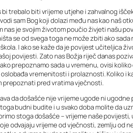
i trebalo biti vrijeme utjehe i zahvalnog išče
s uvodi sam Bog koji dolazi među nas kao naš ot
im nas je svojim životom poučio živjeti našu pov
 ništa se od svega toga ne može zbiti ako sada
škola. I ako se kaže da je povijest učiteljica ži
oj povijesti. Zato nas Božja riječ danas pozi
i kako prepoznamo sada u vremenu, ovisi kolik
 oslobađa vremenitosti i prolaznosti. Koliko i
m prepoznati pred vratima vječnosti.
ava da došašće nije vrijeme ugode ni ugodne p
„Stoga budni budite i u svako doba molite da
tvorimo stoga došašće – vrijeme naše povijesti,
oje odvajaju vrijeme od vječnosti, zemlju od 