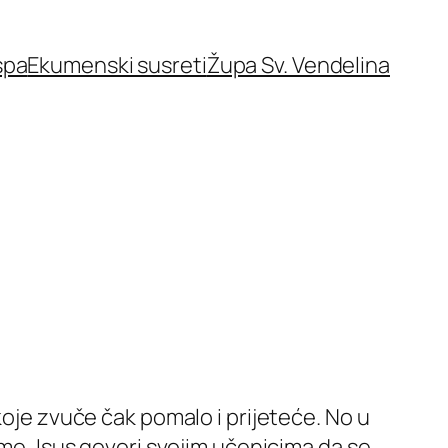
spa
Ekumenski susreti
Župa Sv. Vendelina
koje zvuče čak pomalo i prijeteće. No u
ime, Isus govori svojim učenicima da se