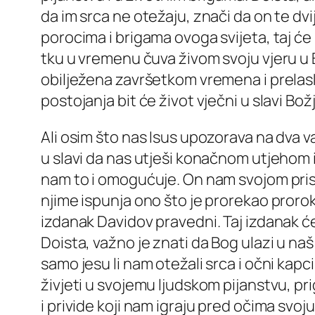
da im srca ne otežaju, znači da on te dv
porocima i brigama ovoga svijeta, taj ć
tku u vremenu čuva živom svoju vjeru u B
obilježena završetkom vremena i prelask
postojanja bit će život vječni u slavi Bož
Ali osim što nas Isus upozorava na dva 
u slavi da nas utješi konačnom utjehom i
nam to i omogućuje. On nam svojom prisu
njime ispunja ono što je prorekao prorok
izdanak Davidov pravedni. Taj izdanak ć
Doista, važno je znati da Bog ulazi u naš 
samo jesu li nam otežali srca i očni kapci
živjeti u svojemu ljudskom pijanstvu, p
i privide koji nam igraju pred očima svo