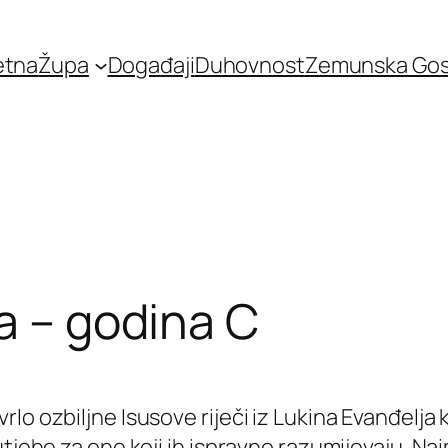
etna
Župa
Događaji
Duhovnost
Zemunska Go
a – godina C
lo ozbiljne Isusove riječi iz Lukina Evanđelja 
utjehe za one koji ih ispravno razumijevaju. Na