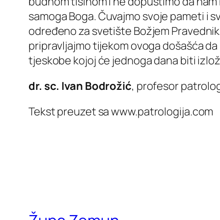
budnom tišinom i ne dopustimo da nam ne
samoga Boga. Čuvajmo svoje pameti i svoja
određeno za svetište Božjem Pravednik
pripravljajmo tijekom ovoga došašća da
tjeskobe kojoj će jednoga dana biti izlože
dr. sc. Ivan Bodrožić
, profesor patrolo
Tekst preuzet sa www.patrologija.com