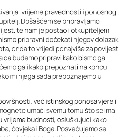
kivanja, vrijeme pravednosti i ponosnog
kupitelj. Došašćem se pripravljamo
ijest, te nam je postao i otkupiteljem
 nismo pripravni dočekati njegov dolazak
vota, onda to vrijedi ponajviše za povijest
va da budemo pripravi kako bismo ga
o ćemo ga i kako prepoznati na koncu
 kako mi njega sada prepoznajemo u
ovršnosti, već istinskog ponosa vjere i
 uzmognete umaći svemu tomu što se ima
 u vrijeme budnosti, osluškujući kako
neba, čovjeka i Boga. Posvećujemo se