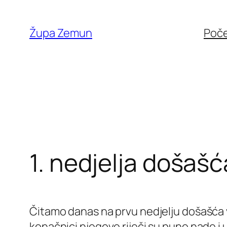
Skip
to
Župa Zemun
Poč
content
1. nedjelja došašć
Čitamo danas na prvu nedjelju došašća vr
konačnici njegove riječi su pune nade i 