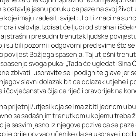
s ostavlja jasnu poruku da paze na svoj život 
koje imaju zadesiti svijet: „I biti znaci na sun
 i valovlja. Izdisat će ljudi od straha i iščekiv
aj strašni i presudni trenutak ljudske povijesti
oji su bili pozorni i odgovorni pred svime što s
 kao povijest Božjega spasenja. Taj utješni tren
io spasenje svoga puka: „Tada će ugledati Sina 
ne zbivati, uspravite se i podignite glave jer s
njegov slavni dolazak bit će dolazak utjehe i pon
a i čovječanstva čija će riječ i pravorijek na kon
a prijetnji/utjesi koja se ima zbiti jednom u b
avno sa sadašnjim trenutkom u kojemu treba ž
 je sasvim jasno iz njegova poziva da se paze d
 ako je prije pozvao učenike da se usprave i p