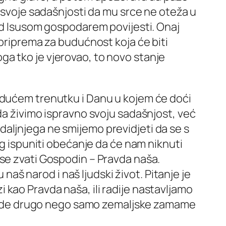
u svoje sadašnjosti da mu srce ne oteža u
red Isusom gospodarem povijesti. Onaj
 priprema za budućnost koja će biti
a tko je vjerovao, to novo stanje
udućem trenutku i Danu u kojem će doći
da živimo ispravno svoju sadašnjost, već
aljnjega ne smijemo previdjeti da se s
og ispuniti obećanje da će nam niknuti
 se zvati Gospodin – Pravda naša.
 naš narod i naš ljudski život. Pitanje je
zi kao Pravda naša, ili radije nastavljamo
ne vide drugo nego samo zemaljske zamame