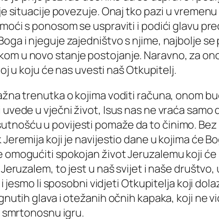
ije situacije povezuje. Onaj tko pazi u vremen
e moći s ponosom se uspraviti i podići glavu p
oga i njeguje zajedništvo s njime, najbolje se
om u novo stanje postojanje. Naravno, za onog
joj u koju će nas uvesti naš Otkupitelj.
važna trenutka o kojima voditi računa, onom b
 uvede u vječni život, Isus nas ne vraća samo 
tnošću u povijesti pomaže da to činimo. Bez d
 Jeremija koji je navijestio dane u kojima će B
e omogućiti spokojan život Jeruzalemu koji će
Jeruzalem, to jest u naš svijet i naše društvo, u
 i jesmo li sposobni vidjeti Otkupitelja koji dola
rignutih glava i otežanih očnih kapaka, koji 
ju smrtonosnu igru.