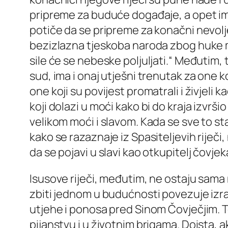
pripreme za buduće događaje, a opet im 
potiče da se pripreme za konačni nevolje 
bezizlazna tjeskoba naroda zbog huke mora
sile će se nebeske poljuljati.“ Međutim, t
sud, ima i onaj utješni trenutak za one k
one koji su povijest promatrali i živjeli
koji dolazi u moći kako bi do kraja izvrš
velikom moći i slavom. Kada se sve to sta
kako se razaznaje iz Spasiteljevih riječi, 
da se pojavi u slavi kao otkupitelj čovjek
Isusove riječi, međutim, ne ostaju sama n
zbiti jednom u budućnosti povezuje izr
utjehe i ponosa pred Sinom Čovječjim. To
pijanstvu i u životnim brigama. Doista,