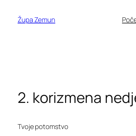
Skip
to
Župa Zemun
Poč
content
2. korizmena nedj
Tvoje potomstvo