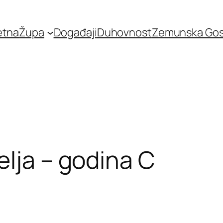
etna
Župa
Događaji
Duhovnost
Zemunska Go
elja – godina C