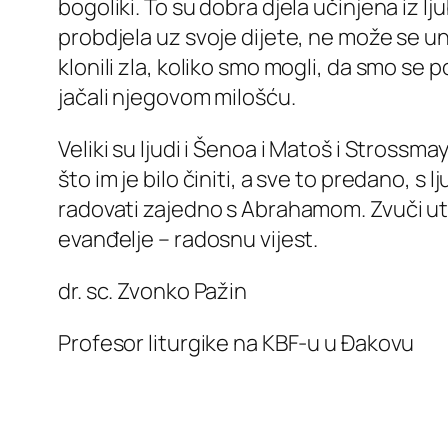
bogoliki. To su dobra djela učinjena iz l
probdjela uz svoje dijete, ne može se uni
klonili zla, koliko smo mogli, da smo se p
jačali njegovom milošću.
Veliki su ljudi i Šenoa i Matoš i Strossmay
što im je bilo činiti, a sve to predano, 
radovati zajedno s Abrahamom. Zvuči utop
evanđelje – radosnu vijest.
dr. sc. Zvonko Pažin
Profesor liturgike na KBF-u u Đakovu