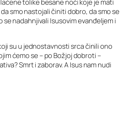
plaćene tolike besane noći koje je mati
 da smo nastojali činiti dobro, da smo se
smo se nadahnjivali Isusovim evanđeljem i
 koji su u jednostavnosti srca činili ono
kojim ćemo se – po Božjoj dobroti –
tiva? Smrt i zaborav. A Isus nam nudi