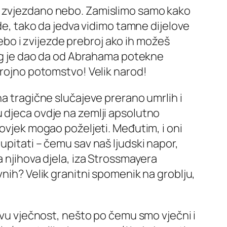
no zvjezdano nebo. Zamislimo samo kako
zde, tako da jedva vidimo tamne dijelove
bo i zvijezde prebroj ako ih možeš
 Bog je dao da od Abrahama potekne
Brojno potomstvo! Velik narod!
a tragične slučajeve prerano umrlih i
 su djeca ovdje na zemlji apsolutno
čovjek mogao poželjeti. Međutim, i oni
upitati – čemu sav naš ljudski napor,
a njihova djela, iza Strossmayera
vnih? Velik granitni spomenik na groblju,
 svu vječnost, nešto po čemu smo vječni i