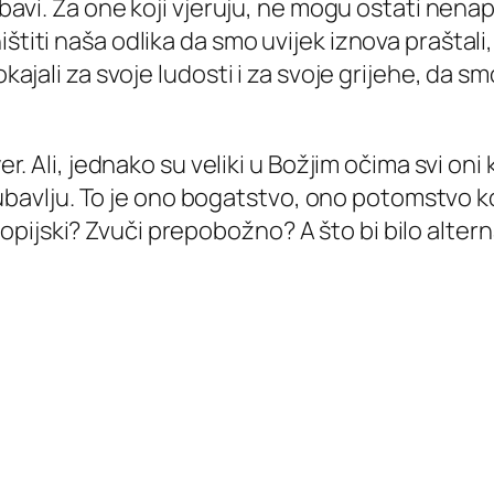
jubavi. Za one koji vjeruju, ne mogu ostati nena
štiti naša odlika da smo uvijek iznova praštali,
okajali za svoje ludosti i za svoje grijehe, da 
er. Ali, jednako su veliki u Božjim očima svi oni
s ljubavlju. To je ono bogatstvo, ono potomstvo 
ijski? Zvuči prepobožno? A što bi bilo alterna