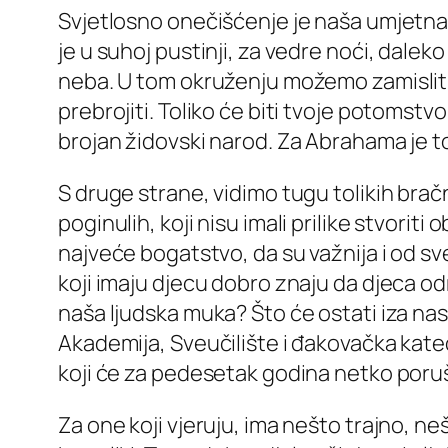
Svjetlosno onečišćenje je naša umjetna
je u suhoj pustinji, za vedre noći, dale
neba. U tom okruženju možemo zamisliti
prebrojiti. Toliko će biti tvoje potoms
brojan židovski narod. Za Abrahama je to
S druge strane, vidimo tugu tolikih brač
poginulih, koji nisu imali prilike stvorit
najveće bogatstvo, da su važnija i od sv
koji imaju djecu dobro znaju da djeca od
naša ljudska muka? Što će ostati iza nas
Akademija, Sveučilište i đakovačka kated
koji će za pedesetak godina netko poruš
Za one koji vjeruju, ima nešto trajno, n