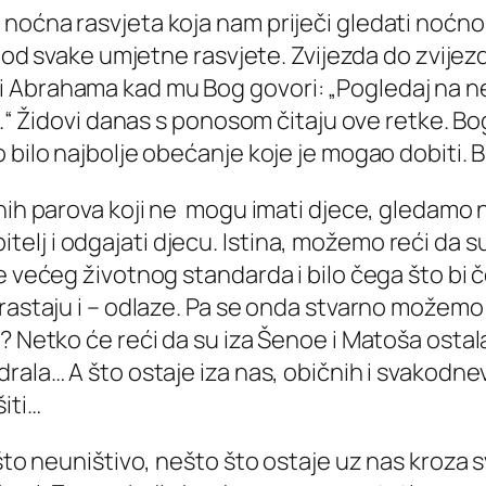
 noćna rasvjeta koja nam priječi gledati noć
ko od svake umjetne rasvjete. Zvijezda do zvije
 Abrahama kad mu Bog govori: „Pogledaj na ne
tvo.“ Židovi danas s ponosom čitaju ove retke.
 bilo najbolje obećanje koje je mogao dobiti. 
nih parova koji ne mogu imati djece, gledamo n
i obitelj i odgajati djecu. Istina, možemo reći da
e većeg životnog standarda i bilo čega što bi 
rastaju i – odlaze. Pa se onda stvarno možemo 
? Netko će reći da su iza Šenoe i Matoša ostal
rala… A što ostaje iza nas, običnih i svakodne
iti…
ešto neuništivo, nešto što ostaje uz nas kroza