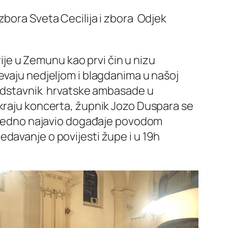
zbora Sveta Cecilija i zbora Odjek
e u Zemunu kao prvi čin u nizu
evaju nedjeljom i blagdanima u našoj
predstavnik hrvatske ambasade u
 kraju koncerta, župnik Jozo Duspara se
i ujedno najavio događaje povodom
davanje o povijesti župe i u 19h