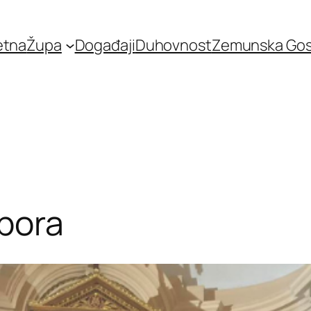
etna
Župa
Događaji
Duhovnost
Zemunska Go
bora