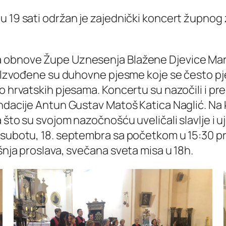
 19 sati održan je zajednički koncert župnog 
 obnove Župe Uznesenja Blažene Djevice Marij
u. Izvođene su duhovne pjesme koje se često pj
ko hrvatskih pjesama. Koncertu su nazočili i 
ondacije Antun Gustav Matoš Katica Naglić. Na
a što su svojom nazočnošću uveličali slavlje 
 subotu, 18. septembra sa početkom u 15:30 pre
šnja proslava, svečana sveta misa u 18h.