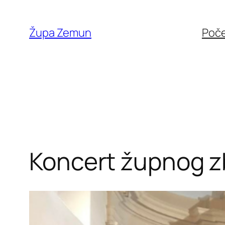
Skip
to
Župa Zemun
Poč
content
Koncert župnog z