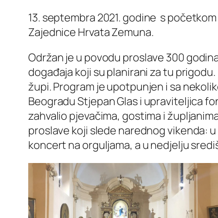
13. septembra 2021. godine s početkom u
Zajednice Hrvata Zemuna.
Održan je u povodu proslave 300 godina
događaja koji su planirani za tu prigod
župi. Program je upotpunjen i sa nekoli
Beogradu Stjepan Glas i upraviteljica f
zahvalio pjevačima, gostima i župljanim
proslave koji slede narednog vikenda: u
koncert na orguljama, a u nedjelju sredi