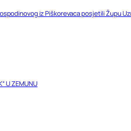
ospodinovog iz Piškorevaca posjetili Župu U
K“ U ZEMUNU