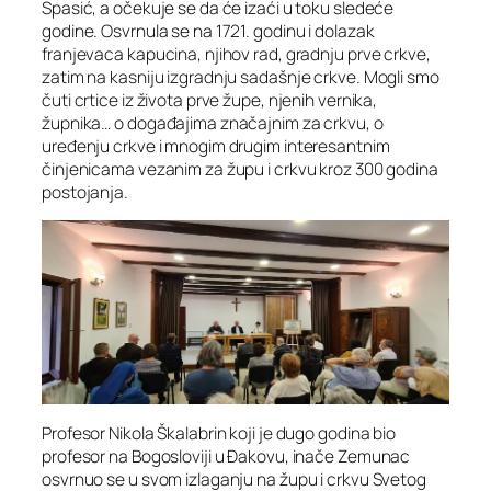
Spasić, a očekuje se da će izaći u toku sledeće
godine. Osvrnula se na 1721. godinu i dolazak
franjevaca kapucina, njihov rad, gradnju prve crkve,
zatim na kasniju izgradnju sadašnje crkve. Mogli smo
čuti crtice iz života prve župe, njenih vernika,
župnika… o događajima značajnim za crkvu, o
uređenju crkve i mnogim drugim interesantnim
činjenicama vezanim za župu i crkvu kroz 300 godina
postojanja.
Profesor Nikola Škalabrin koji je dugo godina bio
profesor na Bogosloviji u Đakovu, inače Zemunac
osvrnuo se u svom izlaganju na župu i crkvu Svetog