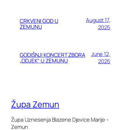
August 17,
CRKVENI GOD U
ZEMUNU
2025
June 12,
GODIŠNJI KONCERT ZBORA
„ODJEK“ U ZEMUNU
2025
Župa Zemun
Župa Uznesenja Blazene Djevice Marije –
Zemun