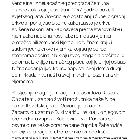
Vendelina iz nekadašnjeg predgrađa Zemuna
Francestala koja je srušena 1947. godine posle II
svjetksog rata. Govorio je o postojanju župe, o gradnji
crkve ali ponajviše o tome kako i zašto je crkva
srušena nakon rata kao osveta prema stanovništvu
njemačke nacionalnosti, obzirom da su vjernici
pretežno bili zemunski Njemci, i o tužnom kraju i
sudbini jedne crkve i vjernika koji su je pohodili
stotinama godina. Na kraju svog izlaganja pročitao je
odlomak iz knjige nemačkog pisca koji je u njoj opisao
tužna sećanja ljudi koji su napustili svoj dom a drugi
dom nikada nisu našli u svojim srcima, o zemunskim
Njemcima.
Posljednje izlaganje imao je prečasni Jozo Duspara.
On za temu izabrao život i rad župnika naše župe
nakon II svetskog rata. Govorio je o župniku
Žabaroviću, zatim o Đuki Mariću i na kraju o njegovom
prethodniku župniku Kolareviću. Vlč. Duspara se
osvrnuo na teške poratne dane župnika Žabarovića,
policijske istrage, pretrese crkve i župne kuće,
zatvaranja ali i na lijepe dane i razne anegdote vezane