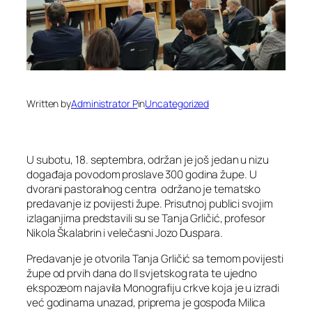
Written by
Administrator P
in
Uncategorized
U subotu, 18. septembra, održan je još jedan u nizu
događaja povodom proslave 300 godina župe. U
dvorani pastoralnog centra održano je tematsko
predavanje iz povijesti župe. Prisutnoj publici svojim
izlaganjima predstavili su se Tanja Grličić, profesor
Nikola Škalabrin i velečasni Jozo Duspara.
Predavanje je otvorila Tanja Grličić sa temom povijesti
župe od prvih dana do II svjetskog rata te ujedno
ekspozeom najavila Monografiju crkve koja je u izradi
već godinama unazad, priprema je gospođa Milica