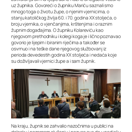
uz župnika. Govoreći o župniku Mariću saznali smo
mnogo toga o životu župe, o njenim vjernicima, o
stanju katoličkog življa 60. i 70. godina XX stoljeća, o
broju vjernika, o vjenčanjima, krštenjima i o raznim
župnim događajima. O župniku Kolareviću kao
njegovom prethodniku i kolegi koga je i lično poznavao
govorio je lijepim i biranim riječima a također se
osvrnuo i na teške dane njegovog službovanj iz
perioda devedestih godina XX stoljeća i nedaća koje
su doživljavali vjernici župe a i sam župnik.
Na kraju, župnik se zahvalio nazočnima u publici na