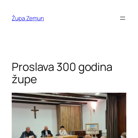
Skip
to
Župa Zemun
content
Proslava 300 godina
župe