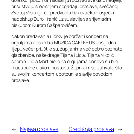
dolasku i pozornom slušanju i pozvao sve da u nedjelju
prisustvuju središnjem događaju proslave, svečanoj
Svetoj Misi koju će predvoditi Đakovačko – osječki
nadbiskup Đuro Hranić uz suslavlje sa srijemskim
biskupom Đurom Gašparovićem.
Nakon predavanja u crkvi je održan i koncert na
orguljama ansambla MUSICA CAELESTIS. Još jednu
lijepu večer priuštile su, župljanima već dobro poznate
glazbenice, naše drage Tijana i Lidia. Tijana Nikolić
sopran i Lidia Martiniello na orguljama ponovo su bile
maestralne u svom nastupu. Župnik im se zahvalio što
su svojim koncertom upotpunile slavlje povodom
proslave.
←
Najava proslave
Središnja proslava
→