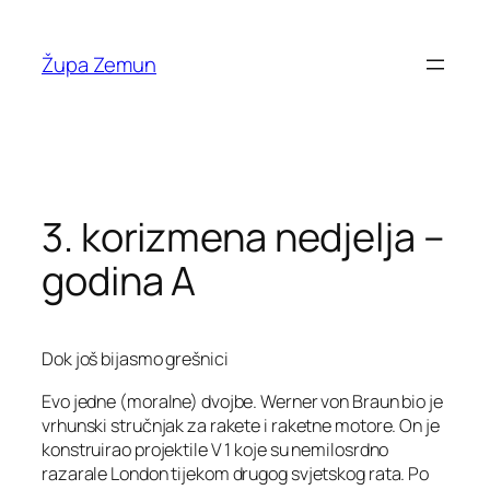
Skip
to
Župa Zemun
content
3. korizmena nedjelja –
godina A
Dok još bijasmo grešnici
Evo jedne (moralne) dvojbe. Werner von Braun bio je
vrhunski stručnjak za rakete i raketne motore. On je
konstruirao projektile V 1 koje su nemilosrdno
razarale London tijekom drugog svjetskog rata. Po