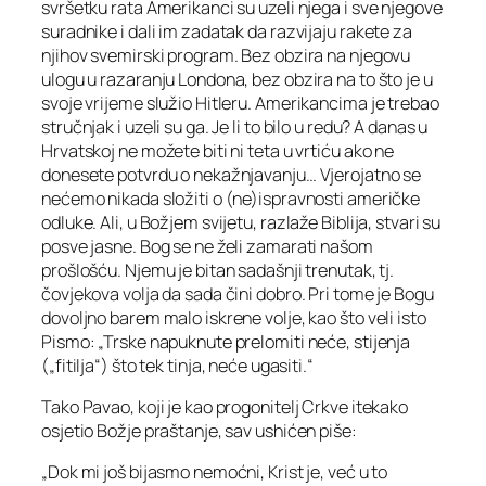
svršetku rata Amerikanci su uzeli njega i sve njegove
suradnike i dali im zadatak da razvijaju rakete za
njihov svemirski program. Bez obzira na njegovu
ulogu u razaranju Londona, bez obzira na to što je u
svoje vrijeme služio Hitleru. Amerikancima je trebao
stručnjak i uzeli su ga. Je li to bilo u redu? A danas u
Hrvatskoj ne možete biti ni teta u vrtiću ako ne
donesete potvrdu o nekažnjavanju… Vjerojatno se
nećemo nikada složiti o (ne)ispravnosti američke
odluke. Ali, u Božjem svijetu, razlaže Biblija, stvari su
posve jasne. Bog se ne želi zamarati našom
prošlošću. Njemu je bitan sadašnji trenutak, tj.
čovjekova volja da sada čini dobro. Pri tome je Bogu
dovoljno barem malo iskrene volje, kao što veli isto
Pismo: „Trske napuknute prelomiti neće, stijenja
(„fitilja“) što tek tinja, neće ugasiti.“
Tako Pavao, koji je kao progonitelj Crkve itekako
osjetio Božje praštanje, sav ushićen piše:
„Dok mi još bijasmo nemoćni, Krist je, već u to