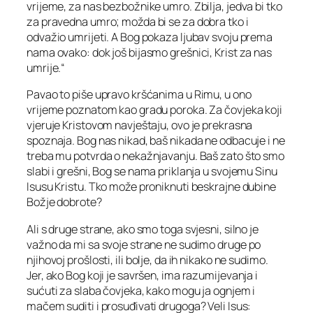
vrijeme, za nas bezbožnike umro. Zbilja, jedva bi tko
za pravedna umro; možda bi se za dobra tko i
odvažio umrijeti. A Bog pokaza ljubav svoju prema
nama ovako: dok još bijasmo grešnici, Krist za nas
umrije.“
Pavao to piše upravo kršćanima u Rimu, u ono
vrijeme poznatom kao gradu poroka. Za čovjeka koji
vjeruje Kristovom navještaju, ovo je prekrasna
spoznaja. Bog nas nikad, baš nikada ne odbacuje i ne
treba mu potvrda o nekažnjavanju. Baš zato što smo
slabi i grešni, Bog se nama priklanja u svojemu Sinu
Isusu Kristu. Tko može proniknuti beskrajne dubine
Božje dobrote?
Ali s druge strane, ako smo toga svjesni, silno je
važno da mi sa svoje strane ne sudimo druge po
njihovoj prošlosti, ili bolje, da ih nikako ne sudimo.
Jer, ako Bog koji je savršen, ima razumijevanja i
sućuti za slaba čovjeka, kako mogu ja ognjem i
mačem suditi i prosuđivati drugoga? Veli Isus: