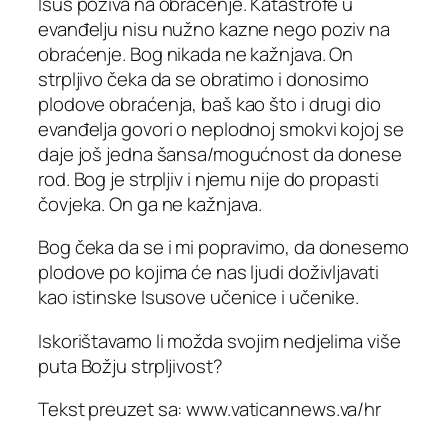
Isus poziva na obraćenje. Katastrofe u
evanđelju nisu nužno kazne nego poziv na
obraćenje. Bog nikada ne kažnjava. On
strpljivo čeka da se obratimo i donosimo
plodove obraćenja, baš kao što i drugi dio
evanđelja govori o neplodnoj smokvi kojoj se
daje još jedna šansa/mogućnost da donese
rod. Bog je strpljiv i njemu nije do propasti
čovjeka. On ga ne kažnjava.
Bog čeka da se i mi popravimo, da donesemo
plodove po kojima će nas ljudi doživljavati
kao istinske Isusove učenice i učenike.
Iskorištavamo li možda svojim nedjelima više
puta Božju strpljivost?
Tekst preuzet sa: www.vaticannews.va/hr