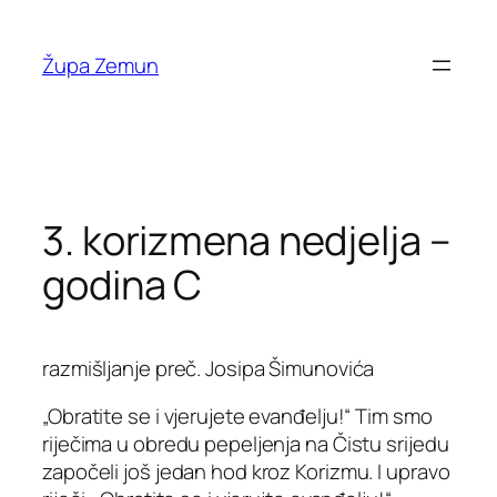
Skip
to
Župa Zemun
content
3. korizmena nedjelja –
godina C
razmišljanje preč. Josipa Šimunovića
„Obratite se i vjerujete evanđelju!“ Tim smo
riječima u obredu pepeljenja na Čistu srijedu
započeli još jedan hod kroz Korizmu. I upravo