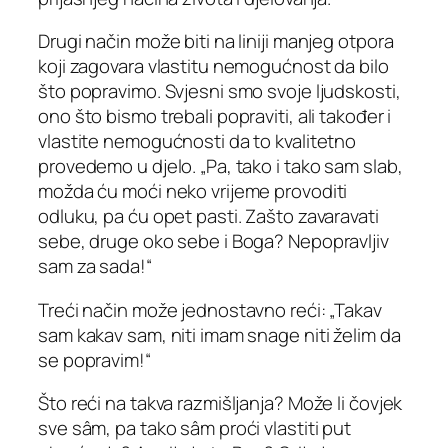
Drugi način može biti na liniji manjeg otpora
koji zagovara vlastitu nemogućnost da bilo
što popravimo. Svjesni smo svoje ljudskosti,
ono što bismo trebali popraviti, ali također i
vlastite nemogućnosti da to kvalitetno
provedemo u djelo. „Pa, tako i tako sam slab,
možda ću moći neko vrijeme provoditi
odluku, pa ću opet pasti. Zašto zavaravati
sebe, druge oko sebe i Boga? Nepopravljiv
sam za sada!“
Treći način može jednostavno reći: „Takav
sam kakav sam, niti imam snage niti želim da
se popravim!“
Što reći na takva razmišljanja? Može li čovjek
sve sâm, pa tako sâm proći vlastiti put