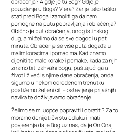
obraćenja? A gdje je tu Bog? Gdje je
pouzdanje u Boga? Vjera? Zar je tako teško
stati pred Boga i zamoliti ga da nam
pomogne na putu popravljanja i obraćenja?
Obično je put obraćenja, onog istinskog,
dug, a mi želimo da se sve dogodi u pet
minuta. Obraćenje se više puta događa u
malim koracima i pomacima. Kad znamo
cijeniti te male korake i pomake, kada za njih
znamo biti zahvalni Bogu, puštajući ga u
život i živeći s njime dane obraćenja, onda
sigurno u nekom određenom trenutku
postižemo željeni cilj – ostavljanje prijašnjih
navika te doživljavamo obraćenje.
Želimo se mi uopće popraviti i obratiti? Za to
moramo donijeti čvrstu odluku i imati
povjerenja da je Bog uz nas, da je On Onaj