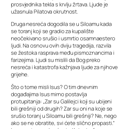
prosvjednika tekla s krvlju žrtava. Ljude je
užasnula Pilatova okrutnost.
Druga nesreća dogodila se u Siloamu kada
se toranj koji se gradio za kupalište
neočekivano srušio i usmrtio osamnaestero
ljudi. Na osnovu ovih dviju tragedija, razvila
se žestoka rasprava među pismoznancima i
farizejima. Ljudi su mislili da Bog preko
nesreća i katastrofa kažnjava ljude za njihove
grijehe.
Što o tome misli Isus? O tim dnevnim
događajima Isus mirno postavlja
protupitanja: „Zar su Galilejci koji su ubijeni
bili grešniji od drugih? Zar su oni na koje se
srušio toranj u Siloamu bili grešniji? Ne, nego
ako se ne obratite, svi ćete slično propasti.“