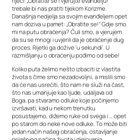
riječi: „Obratite se i vjerujte evanđelju!“
trebale bi nas pratiti tijekom Korizme.
Današnja nedjelja sa svojim evanđeljem opet
nam doziva u pamet: „Obratite se!“ Gdje smo
mi na putu obraćenja? Čuli smo, a vjerujem
da su se mnogi i uvjerili da je obraćenje dug
proces. Rijetki ga dožive ‘u sekundi’. U
razmišljanju o obraćenju pođimo od sebe!
Koliko puta želimo nešto izbaciti iz vlastita
života s čime smo nezadovoljni, a mislili smo
da će nas usrećiti, što nam ne služi na čast,
što nas umanjuje kao ljude, udaljava od
Boga, pa stvaramo odluke koje počinjemo
izvršavati, kad u nekom trenutku
posustajemo, dižemo ruke od svega i … opet
po starom do neke nove odluke. To može biti
jedan način našeg obraćenja, ostavljanje
prijašnjeg načina života i djelovanja.