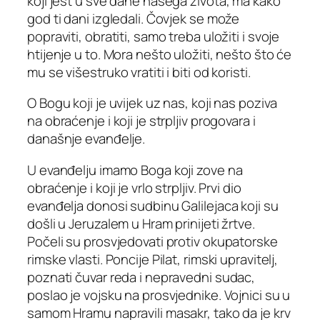
koji jest u sve dane našega života, ma kako
god ti dani izgledali. Čovjek se može
popraviti, obratiti, samo treba uložiti i svoje
htijenje u to. Mora nešto uložiti, nešto što će
mu se višestruko vratiti i biti od koristi.
O Bogu koji je uvijek uz nas, koji nas poziva
na obraćenje i koji je strpljiv progovara i
današnje evanđelje.
U evanđelju imamo Boga koji zove na
obraćenje i koji je vrlo strpljiv. Prvi dio
evanđelja donosi sudbinu Galilejaca koji su
došli u Jeruzalem u Hram prinijeti žrtve.
Počeli su prosvjedovati protiv okupatorske
rimske vlasti. Poncije Pilat, rimski upravitelj,
poznati čuvar reda i nepravedni sudac,
poslao je vojsku na prosvjednike. Vojnici su u
samom Hramu napravili masakr, tako da je krv