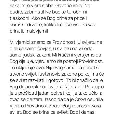
kako im je vjera slaba. Govorio im je: Ne
budite zabrinuti! Ne budite turobni ni
tjeskobni! Ako se Bog brine za ptice i
šumsko drveće, koliko li će se više za vas
brinuti, malovjerni!
Mi vjernici znamo za Providnost. U svijetu ne
djeluje samo čovjek, u svijetu ne vrijede
samo ljudski zakoni. Mi kršćani vjerujemo da
Bog djeluje, vjerujemo da postoji Providnost.
To uključuje ovo: Nije Bog samo na početku
stvorio svijet i ustanovio zakone po kojima će
se svijet razvijati. I gotovo! To bi značilo da je
Bog digao ruke od svijeta. Nije tako! Postojao
je u prošlosti jedan pokret koji je tako učio, a
zvao se deizam. Jasno da ga je Crkva osudila.
Vjera u Providnost znači: Bog i danas stvara
svijet, Bog se brine za svijet, Bog i danas