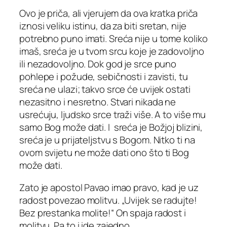
Ovo je priča, ali vjerujem da ova kratka priča
iznosi veliku istinu, da za biti sretan, nije
potrebno puno imati. Sreća nije u tome koliko
imaš, sreća je u tvom srcu koje je zadovoljno
ili nezadovoljno. Dok god je srce puno
pohlepe i požude, sebičnosti i zavisti, tu
sreća ne ulazi; takvo srce će uvijek ostati
nezasitno i nesretno. Stvari nikada ne
usrećuju, ljudsko srce traži više. A to više mu
samo Bog može dati. I sreća je Božjoj blizini,
sreća je u prijateljstvu s Bogom. Nitko ti na
ovom svijetu ne može dati ono što ti Bog
može dati.
Zato je apostol Pavao imao pravo, kad je uz
radost povezao molitvu. „Uvijek se radujte!
Bez prestanka molite!“ On spaja radost i
molitvu. Pa to i ide zajedno.