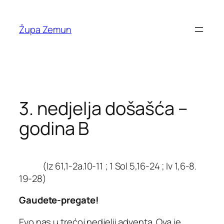
Skip
to
Župa Zemun
content
3. nedjelja došašća –
godina B
(Iz 61,1-2a.10-11 ; 1 Sol 5,16-24 ; Iv 1,6-8.
19-28)
Gaudete-pregate!
Evo nas u trećoj nedjelji adventa. Ova je