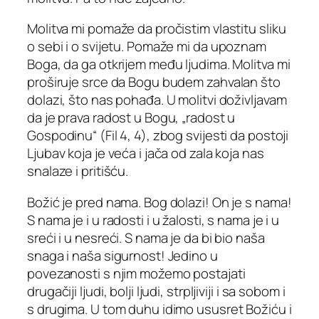
Molitva mi pomaže da pročistim vlastitu sliku
o sebi i o svijetu. Pomaže mi da upoznam
Boga, da ga otkrijem među ljudima. Molitva mi
proširuje srce da Bogu budem zahvalan što
dolazi, što nas pohađa. U molitvi doživljavam
da je prava radost u Bogu, „radost u
Gospodinu“ (Fil 4, 4), zbog svijesti da postoji
Ljubav koja je veća i jača od zala koja nas
snalaze i pritišću.
Božić je pred nama. Bog dolazi! On je s nama!
S nama je i u radosti i u žalosti, s nama je i u
sreći i u nesreći. S nama je da bi bio naša
snaga i naša sigurnost! Jedino u
povezanosti s njim možemo postajati
drugačiji ljudi, bolji ljudi, strpljiviji i sa sobom i
s drugima. U tom duhu idimo ususret Božiću i