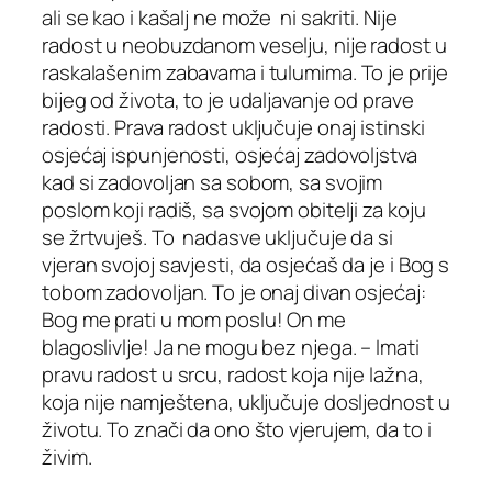
ali se kao i kašalj ne može ni sakriti. Nije
radost u neobuzdanom veselju, nije radost u
raskalašenim zabavama i tulumima. To je prije
bijeg od života, to je udaljavanje od prave
radosti. Prava radost uključuje onaj istinski
osjećaj ispunjenosti, osjećaj zadovoljstva
kad si zadovoljan sa sobom, sa svojim
poslom koji radiš, sa svojom obitelji za koju
se žrtvuješ. To nadasve uključuje da si
vjeran svojoj savjesti, da osjećaš da je i Bog s
tobom zadovoljan. To je onaj divan osjećaj:
Bog me prati u mom poslu! On me
blagoslivlje! Ja ne mogu bez njega. – Imati
pravu radost u srcu, radost koja nije lažna,
koja nije namještena, uključuje dosljednost u
životu. To znači da ono što vjerujem, da to i
živim.