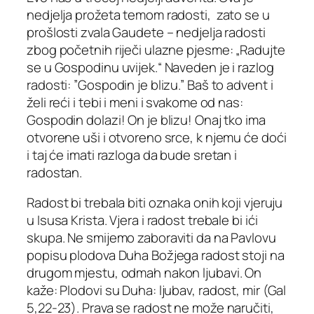
nedjelja prožeta temom radosti, zato se u
prošlosti zvala Gaudete – nedjelja radosti
zbog početnih riječi ulazne pjesme: „Radujte
se u Gospodinu uvijek.“ Naveden je i razlog
radosti: ”Gospodin je blizu.” Baš to advent i
želi reći i tebi i meni i svakome od nas:
Gospodin dolazi! On je blizu! Onaj tko ima
otvorene uši i otvoreno srce, k njemu će doći
i taj će imati razloga da bude sretan i
radostan.
Radost bi trebala biti oznaka onih koji vjeruju
u Isusa Krista. Vjera i radost trebale bi ići
skupa. Ne smijemo zaboraviti da na Pavlovu
popisu plodova Duha Božjega radost stoji na
drugom mjestu, odmah nakon ljubavi. On
kaže: Plodovi su Duha: ljubav, radost, mir (Gal
5,22-23). Prava se radost ne može naručiti,