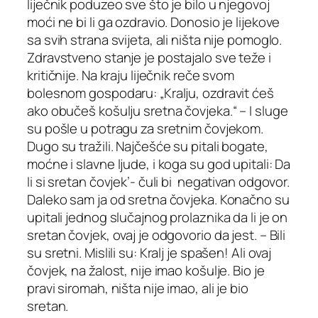
liječnik poduzeo sve što je bilo u njegovoj
moći ne bi li ga ozdravio. Donosio je lijekove
sa svih strana svijeta, ali ništa nije pomoglo.
Zdravstveno stanje je postajalo sve teže i
kritičnije. Na kraju liječnik reče svom
bolesnom gospodaru: „Kralju, ozdravit ćeš
ako obučeš košulju sretna čovjeka.“ – I sluge
su pošle u potragu za sretnim čovjekom.
Dugo su tražili. Najčešće su pitali bogate,
moćne i slavne ljude, i koga su god upitali: Da
li si sretan čovjek’- čuli bi negativan odgovor.
Daleko sam ja od sretna čovjeka. Konačno su
upitali jednog slučajnog prolaznika da li je on
sretan čovjek, ovaj je odgovorio da jest. – Bili
su sretni. Mislili su: Kralj je spašen! Ali ovaj
čovjek, na žalost, nije imao košulje. Bio je
pravi siromah, ništa nije imao, ali je bio
sretan.