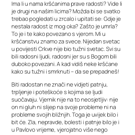
Ima li u nama kršćanima prave radosti? Vide li
je drugi na našim licima? Možda bi se svatko
trebao pogledati u zrcalo i upitati se: Gdje je
nestala radost iz mog oka? Zašto je umrla?
To je i te kako povezano s vjerom. Mi u
kršćanstvu znamo za svece. Nijedan svetac
u povijesti Crkve nije bio tužni svetac. Svi su
bili radosni ljudi, radosni jer su s Bogom bili
duboko povezani. A kad vidiš neke kršćane
kako su tužni i smrknuti – da se prepadneš!
Biti radostan ne znači ne vidjeti patnju,
trpljenje i poteškoće s kojima se ljudi
suočavaju. Vjernik nije na to neosjetljiv: nije
on ni gluh ni slijep na svoje probleme ni na
probleme svojih bližnjih. Toga je uvijek bilo i
bit će. Zla, nepravde, bolesti i patnje bilo je i
u Pavlovo vrijeme, vjerojatno više nego