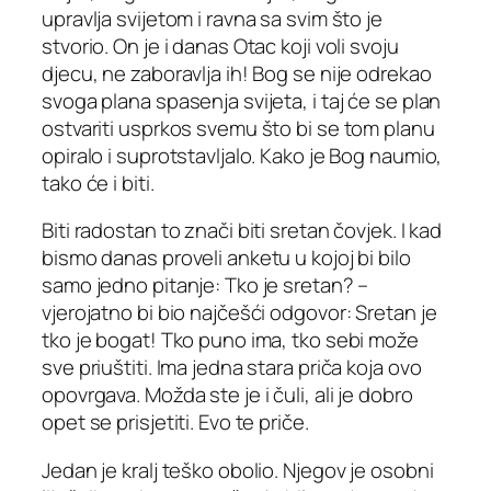
upravlja svijetom i ravna sa svim što je
stvorio. On je i danas Otac koji voli svoju
djecu, ne zaboravlja ih! Bog se nije odrekao
svoga plana spasenja svijeta, i taj će se plan
ostvariti usprkos svemu što bi se tom planu
opiralo i suprotstavljalo. Kako je Bog naumio,
tako će i biti.
Biti radostan to znači biti sretan čovjek. I kad
bismo danas proveli anketu u kojoj bi bilo
samo jedno pitanje: Tko je sretan? –
vjerojatno bi bio najčešći odgovor: Sretan je
tko je bogat! Tko puno ima, tko sebi može
sve priuštiti. Ima jedna stara priča koja ovo
opovrgava. Možda ste je i čuli, ali je dobro
opet se prisjetiti. Evo te priče.
Jedan je kralj teško obolio. Njegov je osobni