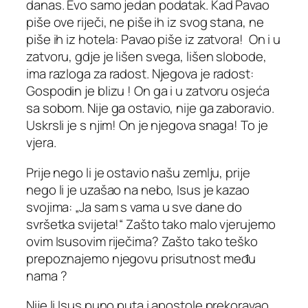
danas. Evo samo jedan podatak. Kad Pavao
piše ove riječi, ne piše ih iz svog stana, ne
piše ih iz hotela: Pavao piše iz zatvora! On i u
zatvoru, gdje je lišen svega, lišen slobode,
ima razloga za radost. Njegova je radost:
Gospodin je blizu ! On ga i u zatvoru osjeća
sa sobom. Nije ga ostavio, nije ga zaboravio.
Uskrsli je s njim! On je njegova snaga! To je
vjera.
Prije nego li je ostavio našu zemlju, prije
nego li je uzašao na nebo, Isus je kazao
svojima: „Ja sam s vama u sve dane do
svršetka svijeta!“ Zašto tako malo vjerujemo
ovim Isusovim riječima? Zašto tako teško
prepoznajemo njegovu prisutnost među
nama ?
Nije li Isus puno puta i apostole prekoravao