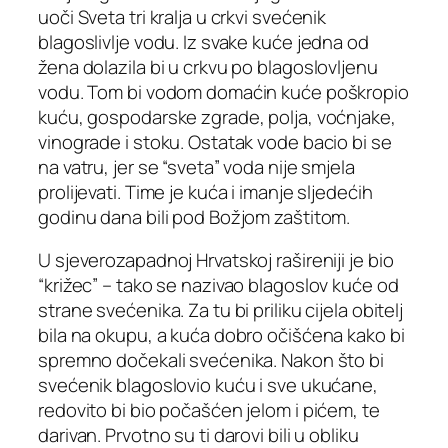
uoči Sveta tri kralja u crkvi svećenik
blagoslivlje vodu. Iz svake kuće jedna od
žena dolazila bi u crkvu po blagoslovljenu
vodu. Tom bi vodom domaćin kuće poškropio
kuću, gospodarske zgrade, polja, voćnjake,
vinograde i stoku. Ostatak vode bacio bi se
na vatru, jer se “sveta” voda nije smjela
prolijevati. Time je kuća i imanje sljedećih
godinu dana bili pod Božjom zaštitom.
U sjeverozapadnoj Hrvatskoj rašireniji je bio
“križec” – tako se nazivao blagoslov kuće od
strane svećenika. Za tu bi priliku cijela obitelj
bila na okupu, a kuća dobro očišćena kako bi
spremno dočekali svećenika. Nakon što bi
svećenik blagoslovio kuću i sve ukućane,
redovito bi bio počašćen jelom i pićem, te
darivan. Prvotno su ti darovi bili u obliku