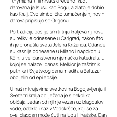
“thymíana”), ili hrvatski rečeno “kâd”,
darovana je Isusu kao Bogu, a zlato je dobio
kao Kralj. Ovo simboličko tumačenje njihovih
darova pripisuje se Origenu.
Po tradiciji, poslije smrti triju kraljeva njihove
su relikvije odnesene u Carigrad, nakon što
ih je pronašla sveta Jelena Križarica. Odande
su kasnije odnesene u Milano i napokon u
Köln, u veličanstvenu njemačku katedralu, u
kojoj se nalaze i danas. Melkior je zaštitnik
putnika i Svjetskog dana mladih, a Baltazar
oboljelih od epilepsije.
U našim krajevima svetkovina Bogojavljenja ili
Sveta tri kralja obilježena je s nekoliko
običaja. Jedan od njih je vezan uz blagoslov
vode, odakle i naziv Vodokršće, koji se za
ovaj blagdan može čuti na jugu Hrvatske. Dan