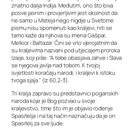
znatno dalja Indija. Međutim, ono što biva
posve jasnim i provjerljivim jest okolnost da
ne samo u Mateja nego nigdje u Svetome
pismu nisu spomenuti kao kraljevi, niti se
tamo kaže da njihova su imena Gašpar,
Melkior i Baltazar. Čini se vrlo vjerojatnim da
su kraljevima nazvani pod utjecajem proroka
Izaije, koji piše: “A tebe obasjava Jahve i Slava
se njegova javlja nad tobom. K tvojoj
svjetlosti koračaju narodi, i kraljevi k istoku
tvoga sjaja.” (Iz 60,2-3).
Tri kralja zapravo su predstavnici poganskih
naroda koje je Bog pozvao u svoje
kraljevstvo, time što im je objavio rođenje
Spasitelja i na taj način naznačuju da je on
Spasitelj za sve ljude.