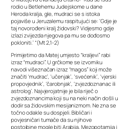
rodio u Betlehemu Judejskome u dane
Heroda kralja, gle, mudraci se s istoka
pojaviše u Jeruzalemu raspitujući se: ‘Gdje je
taj novorođeni kralj židovski? Vidjesmo gdje
izlazi zvijezda njegova pa mu se dođosmo
pokloniti.’ “(Mt 2,1-2)
Primijetimo da Matej umjesto “kraljevi” rabi
izraz “mudraci”. U grčkome se izvorniku
navodi višeznačan izraz “magos” koji može
značiti ‘mudrac’, ‘učenjak’, ‘svećenik’, ‘vjerski
propovjednik’, ‘čarobnjak’, ‘zvjezdoznanac ili
astrolog’. Najvjerojatnije je bila riječ o
zvjezdoznancima koji su na neki način došli u
dodir sa židovskim mesijanizmom. Ne zna se
točno odakle su dospjeli. Bibličari i
povjesničari tumače da su njihove
postojbine mogle biti Arabija, Mezopotamija i