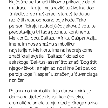
Najčešće se tumači i likovno prikazuje da tri
mudraca ili kralja imaju različitu životnu dob
(mladić, zreo muškarac i starac) te da su
različitih rasa odnosno boje kože. Tako
personificiraju razdobljâ čovjekova života te
predstavljaju tri tada poznata kontinenta:
Melkior Europu, Baltazar Afriku, Gašpar Aziju.
Imena im nose snažnu simboliku:
najstarijem, Melkioru, ime na hebrejskome
znači ‘kralj svjetla’; “Baltazar” dolazi od
asirskoga “Bel-tus-assar” što znači ‘Bog štiti
njegov život’; a najmlađi nosi ime Gašpar, od
perzijskoga “Kaspar” u značenju ‘čuvar blaga,
rizničar’.
Pojasnimo i simboliku triju darova: mirta je
darovana djetešcu Isusu kao čovjeku;
aromatična smola tamjan (od grčkoga naziva