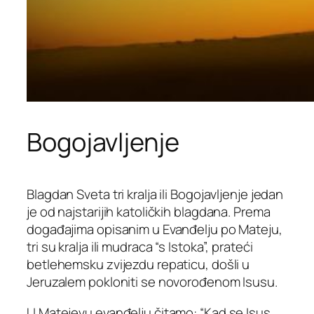
Bogojavljenje
Blagdan Sveta tri kralja ili Bogojavljenje jedan
je od najstarijih katoličkih blagdana. Prema
događajima opisanim u Evanđelju po Mateju,
tri su kralja ili mudraca “s Istoka”, prateći
betlehemsku zvijezdu repaticu, došli u
Jeruzalem pokloniti se novorođenom Isusu.
U Matejevu evanđelju čitamo: “Kad se Isus