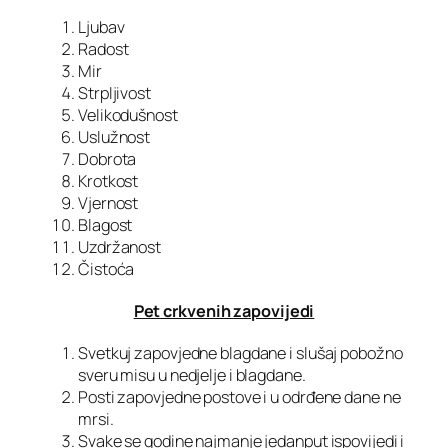
Ljubav
Radost
Mir
Strpljivost
Velikodušnost
Uslužnost
Dobrota
Krotkost
Vjernost
Blagost
Uzdržanost
Čistoća
Pet crkvenih zapovijedi
Svetkuj zapovjedne blagdane i slušaj pobožno
sveru misu u nedjelje i blagdane.
Posti zapovjedne postove i u odrđene dane ne
mrsi.
Svake se godine najmanje jedanput ispovijedi i