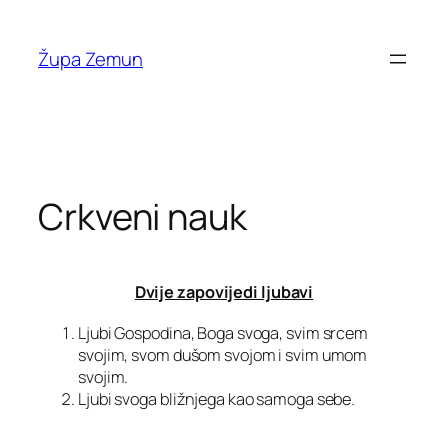
Skip
to
Župa Zemun
content
Crkveni nauk
Dvije zapovijedi ljubavi
Ljubi Gospodina, Boga svoga, svim srcem
svojim, svom dušom svojom i svim umom
svojim.
Ljubi svoga bližnjega kao samoga sebe.