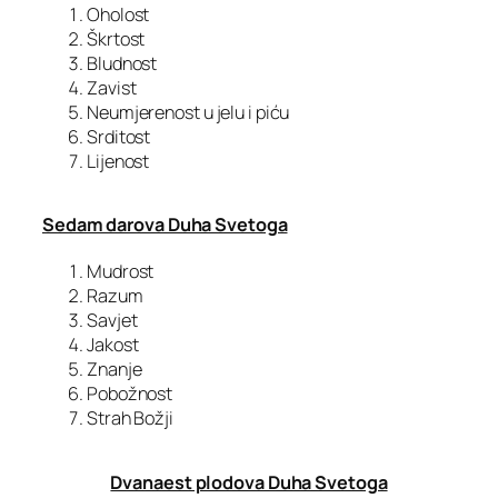
Oholost
Škrtost
Bludnost
Zavist
Neumjerenost u jelu i piću
Srditost
Lijenost
Sedam darova Duha Svetoga
Mudrost
Razum
Savjet
Jakost
Znanje
Pobožnost
Strah Božji
Dvanaest plodova Duha Svetoga