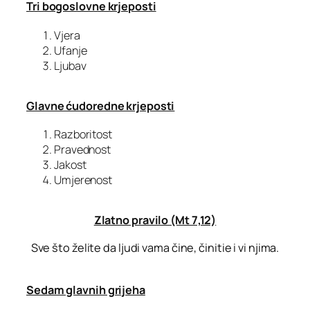
Tri bogoslovne krjeposti
Vjera
Ufanje
Ljubav
Glavne ćudoredne krjeposti
Razboritost
Pravednost
Jakost
Umjerenost
Zlatno pravilo (Mt 7,12)
Sve što želite da ljudi vama čine, činitie i vi njima.
Sedam glavnih grijeha