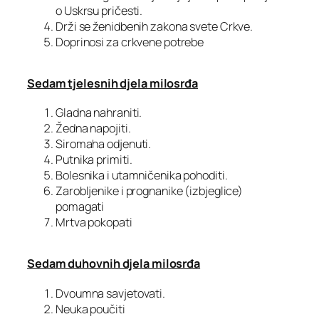
o Uskrsu pričesti.
Drži se ženidbenih zakona svete Crkve.
Doprinosi za crkvene potrebe
Sedam tjelesnih djela milosrđa
Gladna nahraniti.
Žedna napojiti.
Siromaha odjenuti.
Putnika primiti.
Bolesnika i utamničenika pohoditi.
Zarobljenike i prognanike (izbjeglice)
pomagati
Mrtva pokopati
Sedam duhovnih djela milosrđa
Dvoumna savjetovati.
Neuka poučiti