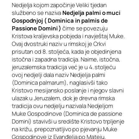
Nedjelja kojom započinje Veliki tjedan
službeno se naziva
Nedjelja palmi o muci
Gospodnjoj ( Dominica in palmis de
Passione Domini )
čime se povezuju
Kristova kraljevska pobjeda i navještaj Muke.
Ovaj dvostruki naziv u rimskoj je Crkvi
prisutan od 8. stoljeća, kada je objedinjena
istočna i zapadna tradicija. Naime, istočna,
jeruzalemska tradicija već je u 4. stoljeću
ovoj nedjelji dala naziv
Nedjelja palmi
(Dominica palmarum)
, naglasivši tako
Kristovo mesijansko poslanje i njegov slavni
ulazak u Jeruzalem, dok je drevna rimska
tradicija ovu nedjelju nazivala
Nedjeljom
Muke Gospodinove (Dominica de passione
Domini
) stavivši u središte Kristovo trpljenje
na križu, prepoznatljivo po pjevanju Muke
Gospodinove iz Evanđelja po Mateju.