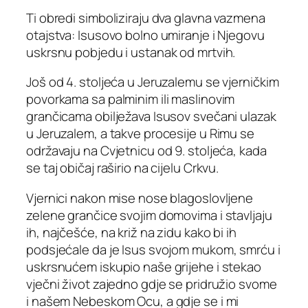
Ti obredi simboliziraju dva glavna vazmena
otajstva: Isusovo bolno umiranje i Njegovu
uskrsnu pobjedu i ustanak od mrtvih.
Još od 4. stoljeća u Jeruzalemu se vjerničkim
povorkama sa palminim ili maslinovim
grančicama obilježava Isusov svečani ulazak
u Jeruzalem, a takve procesije u Rimu se
održavaju na Cvjetnicu od 9. stoljeća, kada
se taj običaj raširio na cijelu Crkvu.
Vjernici nakon mise nose blagoslovljene
zelene grančice svojim domovima i stavljaju
ih, najčešće, na križ na zidu kako bi ih
podsjećale da je Isus svojom mukom, smrću i
uskrsnućem iskupio naše grijehe i stekao
vječni život zajedno gdje se pridružio svome
i našem Nebeskom Ocu, a gdje se i mi