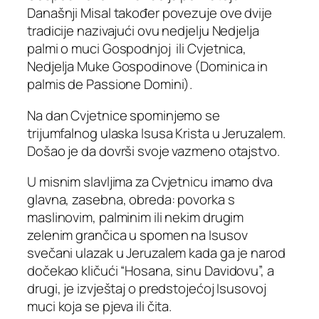
Današnji Misal također povezuje ove dvije
tradicije nazivajući ovu nedjelju Nedjelja
palmi o muci Gospodnjoj ili Cvjetnica,
Nedjelja Muke Gospodinove (Dominica in
palmis de Passione Domini).
Na dan Cvjetnice spominjemo se
trijumfalnog ulaska Isusa Krista u Jeruzalem.
Došao je da dovrši svoje vazmeno otajstvo.
U misnim slavljima za Cvjetnicu imamo dva
glavna, zasebna, obreda: povorka s
maslinovim, palminim ili nekim drugim
zelenim grančica u spomen na Isusov
svečani ulazak u Jeruzalem kada ga je narod
dočekao kličući “Hosana, sinu Davidovu”, a
drugi, je izvještaj o predstojećoj Isusovoj
muci koja se pjeva ili čita.