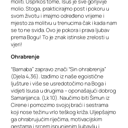
moliti. Usprkos tome, Isus je sve gorljivije
molio. Stoga, prakticirajmo post i pokoru u
svom životu i imajmo određeno vrijeme i
mjesto za molitvu u trenucima čak i kada nam
se to ne sviđa. Ovo je pokora i prava ljubav
prema Bogu! To je znak istinske zrelosti u
vjeri!
Ohrabrenje
“Barnaba” zapravo znači “Sin ohrabrenja”
(Djela 4,36). Izađimo iz naše egoistične
ljušture i više se usredotočimo na Boga i
vidjeti Isusa u drugima – oponašajući dobrog
Samarijanca. (Lk 10). Naučimo biti Šimun iz
Cirene i pomozimo svojoj braći i sestrama
koji nose težinu vrlo teškog križa. Uljepšajmo
ga ohrabrujućim riječima, motivacijskim
gestama i srcem ispunjenim ljubavlju i