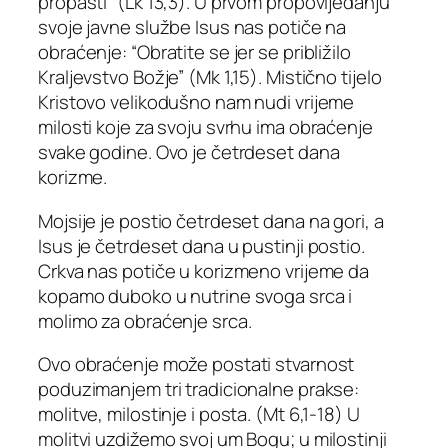
propasti” (Lk 13,3). U prvom propovijedanju
svoje javne službe Isus nas potiče na
obraćenje: “Obratite se jer se približilo
Kraljevstvo Božje” (Mk 1,15). Mistično tijelo
Kristovo velikodušno nam nudi vrijeme
milosti koje za svoju svrhu ima obraćenje
svake godine. Ovo je četrdeset dana
korizme.
Mojsije je postio četrdeset dana na gori, a
Isus je četrdeset dana u pustinji postio.
Crkva nas potiče u korizmeno vrijeme da
kopamo duboko u nutrine svoga srca i
molimo za obraćenje srca.
Ovo obraćenje može postati stvarnost
poduzimanjem tri tradicionalne prakse:
molitve, milostinje i posta. (Mt 6,1-18) U
molitvi uzdižemo svoj um Bogu; u milostinji