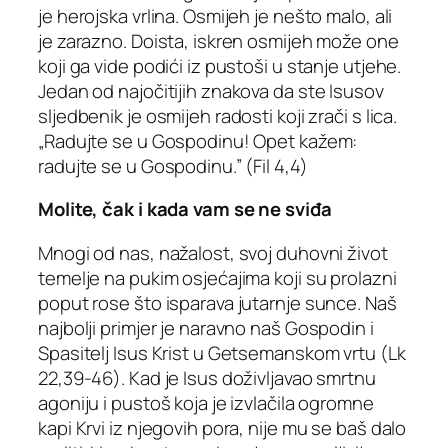
je herojska vrlina. Osmijeh je nešto malo, ali
je zarazno. Doista, iskren osmijeh može one
koji ga vide podići iz pustoši u stanje utjehe.
Jedan od najočitijih znakova da ste Isusov
sljedbenik je osmijeh radosti koji zrači s lica.
„Radujte se u Gospodinu! Opet kažem:
radujte se u Gospodinu.” (Fil 4,4)
Molite, čak i kada vam se ne sviđa
Mnogi od nas, nažalost, svoj duhovni život
temelje na pukim osjećajima koji su prolazni
poput rose što isparava jutarnje sunce. Naš
najbolji primjer je naravno naš Gospodin i
Spasitelj Isus Krist u Getsemanskom vrtu (Lk
22,39-46). Kad je Isus doživljavao smrtnu
agoniju i pustoš koja je izvlačila ogromne
kapi Krvi iz njegovih pora, nije mu se baš dalo