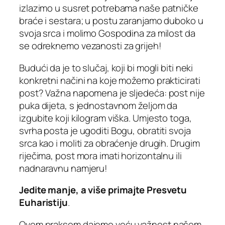
izlazimo u susret potrebama naše patničke
braće i sestara; u postu zaranjamo duboko u
svoja srca i molimo Gospodina za milost da
se odreknemo vezanosti za grijeh!
Budući da je to slučaj, koji bi mogli biti neki
konkretni načini na koje možemo prakticirati
post? Važna napomena je sljedeća: post nije
puka dijeta, s jednostavnom željom da
izgubite koji kilogram viška. Umjesto toga,
svrha posta je ugoditi Bogu, obratiti svoja
srca kao i moliti za obraćenje drugih. Drugim
riječima, post mora imati horizontalnu ili
nadnaravnu namjeru!
Jedite manje, a više primajte Presvetu
Euharistiju
.
Ovom praksom dajemo veću važnost našem