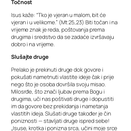
Točnost
Isus kaže: “Tko je vjeran u malom, bit će
vjeran i u velikome.” (Mt 25,23) Biti točan i na
vrijeme znak je reda, poštovanja prema
drugima i sredstvo da se zadaće izvršavaju
dobro i na vrijeme.
Slušajte druge
Prelako je prekinuti druge dok govore i
pokušati nametnuti vlastite ideje čak i prije
nego što je osoba dovršila svoju misao.
Milosrđe, što znači ljubav prema Bogu i
drugima, uči nas poštivati ​​druge i dopustiti
im da govore bez prekidanja i nametanja
vlastitih ideja. Slušati druge također je čin
poniznosti — stavljati druge ispred sebe!
„Isuse, krotka i ponizna srca, učini moje srce