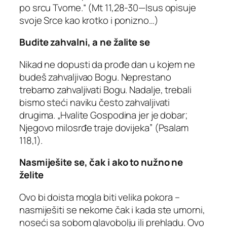
po srcu Tvome.“ (Mt 11,28-30—Isus opisuje
svoje Srce kao krotko i ponizno…)
Budite zahvalni, a ne žalite se
Nikad ne dopusti da prođe dan u kojem ne
budeš zahvaljivao Bogu. Neprestano
trebamo zahvaljivati ​​Bogu. Nadalje, trebali
bismo steći naviku često zahvaljivati ​​
drugima. „Hvalite Gospodina jer je dobar;
Njegovo milosrđe traje dovijeka” (Psalam
118,1).
Nasmiješite se, čak i ako to nužno ne
želite
Ovo bi doista mogla biti velika pokora –
nasmiješiti se nekome čak i kada ste umorni,
noseći sa sobom glavobolju ili prehladu. Ovo