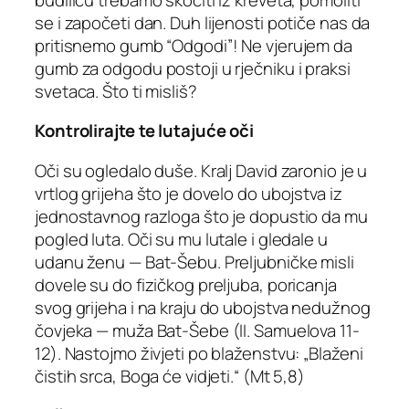
se i započeti dan. Duh lijenosti potiče nas da
pritisnemo gumb “Odgodi”! Ne vjerujem da
gumb za odgodu postoji u rječniku i praksi
svetaca. Što ti misliš?
Kontrolirajte te lutajuće oči
Oči su ogledalo duše. Kralj David zaronio je u
vrtlog grijeha što je dovelo do ubojstva iz
jednostavnog razloga što je dopustio da mu
pogled luta. Oči su mu lutale i gledale u
udanu ženu — Bat-Šebu. Preljubničke misli
dovele su do fizičkog preljuba, poricanja
svog grijeha i na kraju do ubojstva nedužnog
čovjeka — muža Bat-Šebe (II. Samuelova 11-
12). Nastojmo živjeti po blaženstvu: „Blaženi
čistih srca, Boga će vidjeti.“ (Mt 5,8)