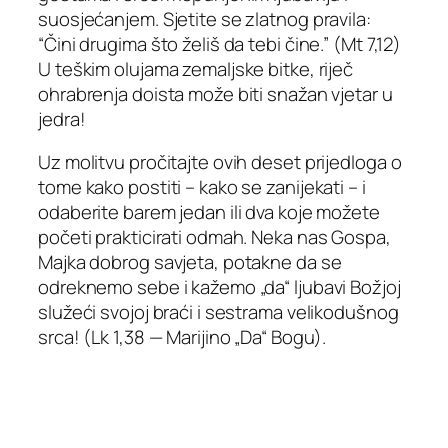
suosjećanjem. Sjetite se zlatnog pravila:
“Čini drugima što želiš da tebi čine.” (Mt 7,12)
U teškim olujama zemaljske bitke, riječ
ohrabrenja doista može biti snažan vjetar u
jedra!
Uz molitvu pročitajte ovih deset prijedloga o
tome kako postiti – kako se zanijekati – i
odaberite barem jedan ili dva koje možete
početi prakticirati odmah. Neka nas Gospa,
Majka dobrog savjeta, potakne da se
odreknemo sebe i kažemo „da“ ljubavi Božjoj
služeći svojoj braći i sestrama velikodušnog
srca! (Lk 1,38 — Marijino „Da“ Bogu).