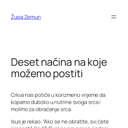
Skip
to
Župa Zemun
content
Deset načina na koje
možemo postiti
Crkva nas potiče u korizmeno vrijeme da
kopamo duboko u nutrine svoga srca i
molimo za obraćenje srca.
Isus je rekao: “Ako se ne obratite, svi ćete