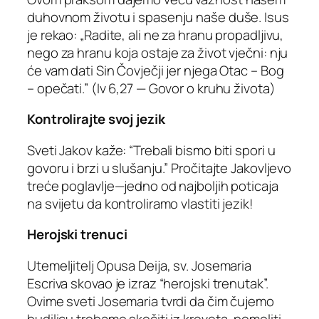
duhovnom životu i spasenju naše duše. Isus
je rekao: „Radite, ali ne za hranu propadljivu,
nego za hranu koja ostaje za život vječni: nju
će vam dati Sin Čovječji jer njega Otac – Bog
– opečati.” (Iv 6,27 — Govor o kruhu života)
Kontrolirajte svoj jezik
Sveti Jakov kaže: “Trebali bismo biti spori u
govoru i brzi u slušanju.” Pročitajte Jakovljevo
treće poglavlje—jedno od najboljih poticaja
na svijetu da kontroliramo vlastiti jezik!
Herojski trenuci
Utemeljitelj Opusa Deija, sv. Josemaria
Escriva skovao je izraz “herojski trenutak”.
Ovime sveti Josemaria tvrdi da čim čujemo
budilicu trebamo skočiti iz kreveta, pomoliti