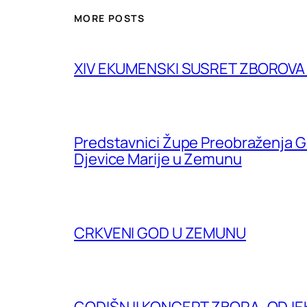
MORE POSTS
XIV EKUMENSKI SUSRET ZBOROV
Predstavnici Župe Preobraženja G
Djevice Marije u Zemunu
CRKVENI GOD U ZEMUNU
GODIŠNJI KONCERT ZBORA „ODJE