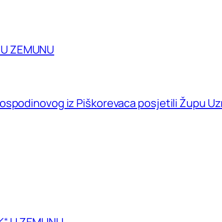
A U ZEMUNU
ospodinovog iz Piškorevaca posjetili Župu U
K“ U ZEMUNU