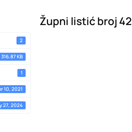
Župni listić broj 4
2
316.87 KB
1
 10, 2021
y 27, 2024