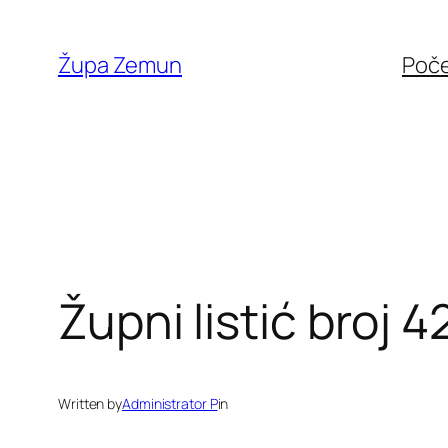
Skip
to
Župa Zemun
Poč
content
Župni listić broj 4
Written by
Administrator P
in