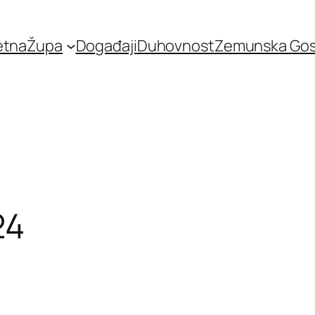
etna
Župa
Događaji
Duhovnost
Zemunska Go
24