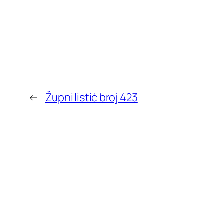
←
Župni listić broj 423