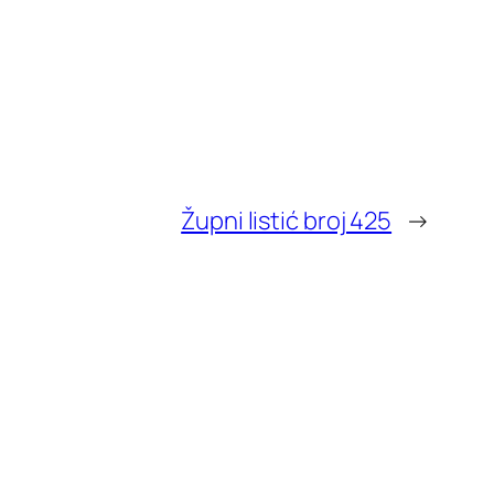
Župni listić broj 425
→