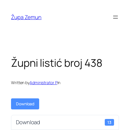
Skip
to
Župa Zemun
content
Župni listić broj 438
Written by
Administrator P
in
Download
Download
13