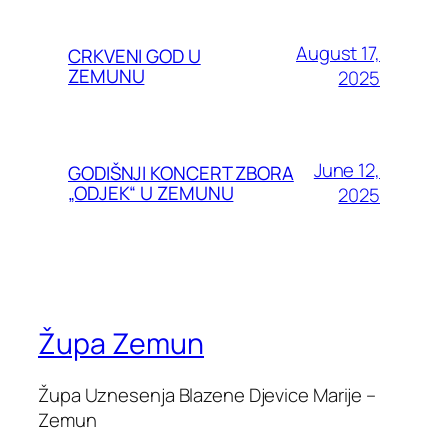
August 17,
CRKVENI GOD U
ZEMUNU
2025
June 12,
GODIŠNJI KONCERT ZBORA
„ODJEK“ U ZEMUNU
2025
Župa Zemun
Župa Uznesenja Blazene Djevice Marije –
Zemun