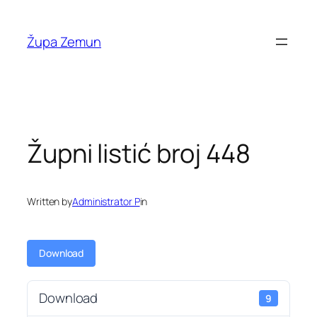
Skip
to
Župa Zemun
content
Župni listić broj 448
Written by
Administrator P
in
Download
Download
9