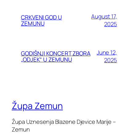
August 17,
CRKVENI GOD U
ZEMUNU
2025
June 12,
GODIŠNJI KONCERT ZBORA
„ODJEK“ U ZEMUNU
2025
Župa Zemun
Župa Uznesenja Blazene Djevice Marije –
Zemun