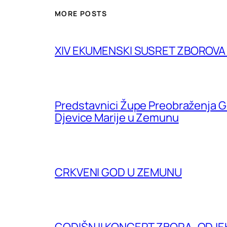
MORE POSTS
XIV EKUMENSKI SUSRET ZBOROV
Predstavnici Župe Preobraženja G
Djevice Marije u Zemunu
CRKVENI GOD U ZEMUNU
GODIŠNJI KONCERT ZBORA „ODJE