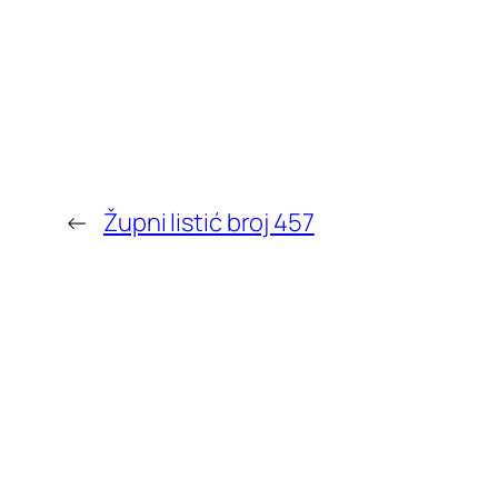
←
Župni listić broj 457