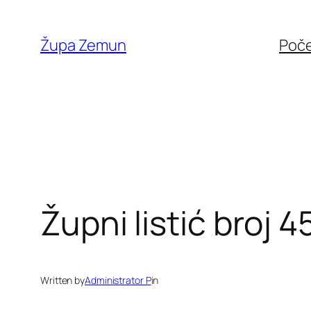
Skip
to
Župa Zemun
Poč
content
Župni listić broj 4
Written by
Administrator P
in