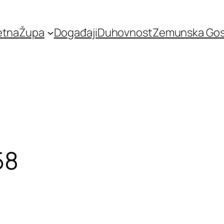
etna
Župa
Događaji
Duhovnost
Zemunska Go
58