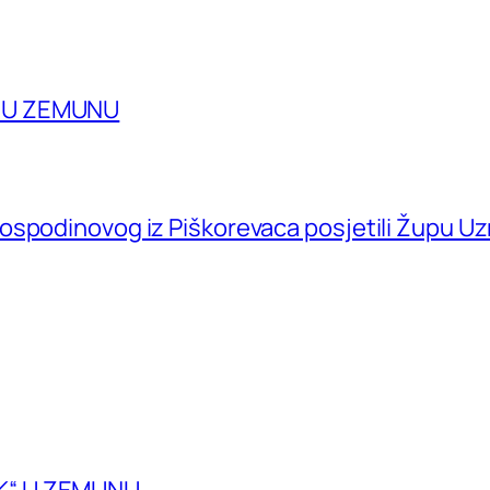
A U ZEMUNU
ospodinovog iz Piškorevaca posjetili Župu U
K“ U ZEMUNU