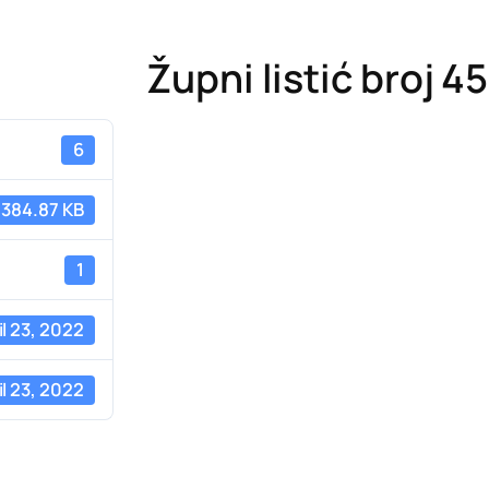
Župni listić broj 4
6
384.87 KB
1
il 23, 2022
il 23, 2022