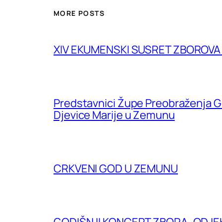
MORE POSTS
XIV EKUMENSKI SUSRET ZBOROV
Predstavnici Župe Preobraženja G
Djevice Marije u Zemunu
CRKVENI GOD U ZEMUNU
GODIŠNJI KONCERT ZBORA „ODJE