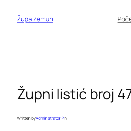
Skip
to
Župa Zemun
Poč
content
Župni listić broj 4
Written by
Administrator P
in