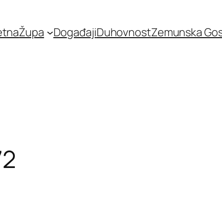
etna
Župa
Događaji
Duhovnost
Zemunska Go
72