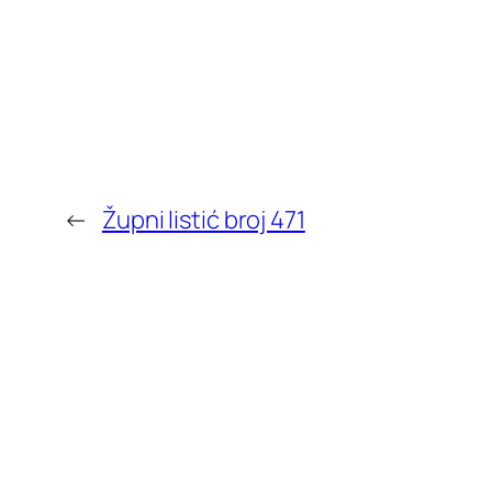
←
Župni listić broj 471