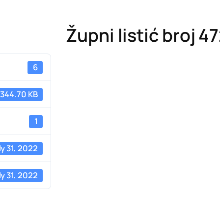
Župni listić broj 4
6
344.70 KB
1
ly 31, 2022
ly 31, 2022