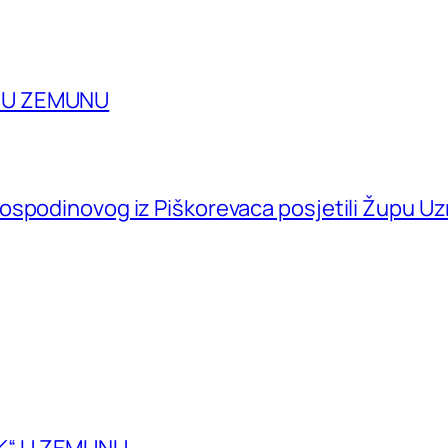
A U ZEMUNU
ospodinovog iz Piškorevaca posjetili Župu U
K“ U ZEMUNU