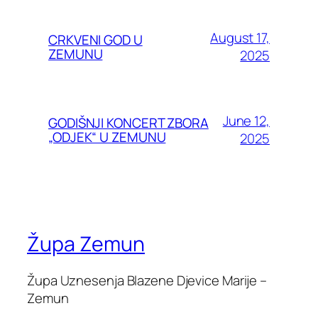
August 17,
CRKVENI GOD U
ZEMUNU
2025
June 12,
GODIŠNJI KONCERT ZBORA
„ODJEK“ U ZEMUNU
2025
Župa Zemun
Župa Uznesenja Blazene Djevice Marije –
Zemun