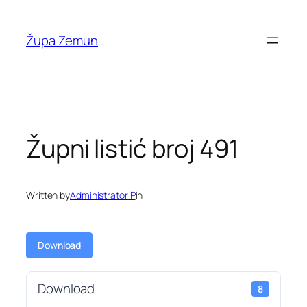
Skip
to
Župa Zemun
content
Župni listić broj 491
Written by
Administrator P
in
Download
Download
8