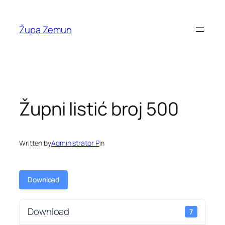
Skip
to
Župa Zemun
content
Župni listić broj 500
Written by
Administrator P
in
Download
Download
7