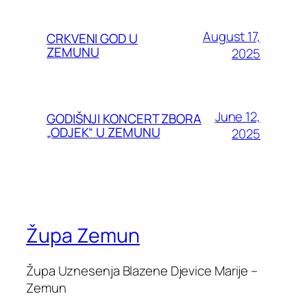
August 17,
CRKVENI GOD U
ZEMUNU
2025
June 12,
GODIŠNJI KONCERT ZBORA
„ODJEK“ U ZEMUNU
2025
Župa Zemun
Župa Uznesenja Blazene Djevice Marije –
Zemun