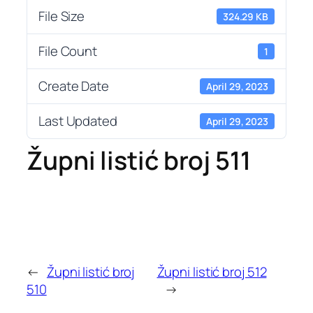
File Size
324.29 KB
File Count
1
Create Date
April 29, 2023
Last Updated
April 29, 2023
Župni listić broj 511
←
Župni listić broj
Župni listić broj 512
510
→