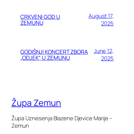
August 17,
CRKVENI GOD U
ZEMUNU
2025
June 12,
GODIŠNJI KONCERT ZBORA
„ODJEK“ U ZEMUNU
2025
Župa Zemun
Župa Uznesenja Blazene Djevice Marije –
Zemun