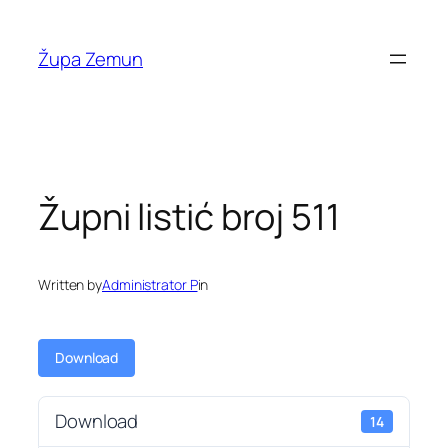
Skip
to
Župa Zemun
content
Župni listić broj 511
Written by
Administrator P
in
Download
Download
14