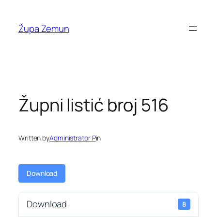
Skip
to
Župa Zemun
content
Župni listić broj 516
Written by
Administrator P
in
Download
Download
8