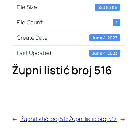
File Size
320.83 KB
File Count
1
Create Date
June 4, 2023
Last Updated
June 4, 2023
Župni listić broj 516
←
Župni listić broj 515
Župni listić broj 517
→