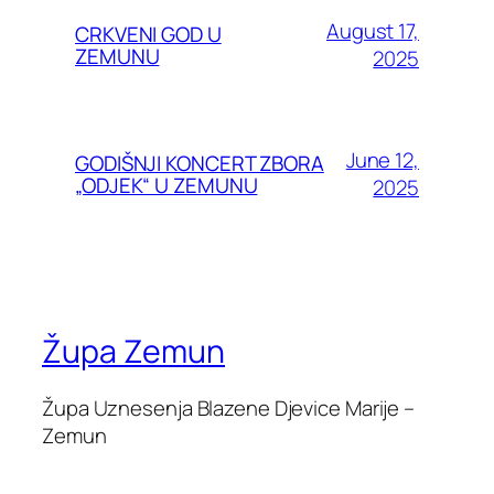
August 17,
CRKVENI GOD U
ZEMUNU
2025
June 12,
GODIŠNJI KONCERT ZBORA
„ODJEK“ U ZEMUNU
2025
Župa Zemun
Župa Uznesenja Blazene Djevice Marije –
Zemun