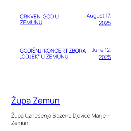
August 17,
CRKVENI GOD U
ZEMUNU
2025
June 12,
GODIŠNJI KONCERT ZBORA
„ODJEK“ U ZEMUNU
2025
Župa Zemun
Župa Uznesenja Blazene Djevice Marije –
Zemun