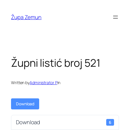
Skip
to
Župa Zemun
content
Župni listić broj 521
Written by
Administrator P
in
Download
Download
6