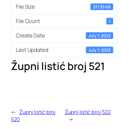
File Size
317.35 KB
File Count
1
Create Date
July 7, 2023
Last Updated
July 7, 2023
Župni listić broj 521
←
Župni listić broj
Župni listić broj 522
520
→