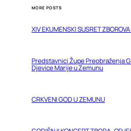
MORE POSTS
XIV EKUMENSKI SUSRET ZBOROV
Predstavnici Župe Preobraženja G
Djevice Marije u Zemunu
CRKVENI GOD U ZEMUNU
GODIŠNJI KONCERT ZBORA „ODJE