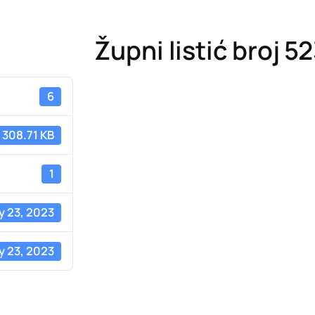
Župni listić broj 5
6
308.71 KB
1
y 23, 2023
y 23, 2023