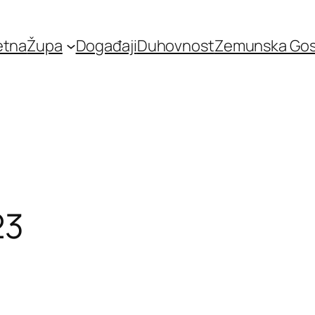
etna
Župa
Događaji
Duhovnost
Zemunska Go
23