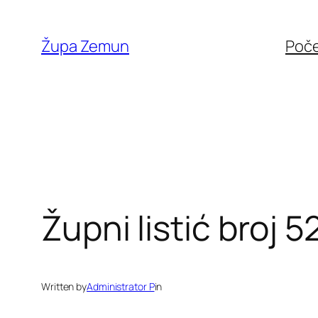
Skip
to
Župa Zemun
Poč
content
Župni listić broj 5
Written by
Administrator P
in