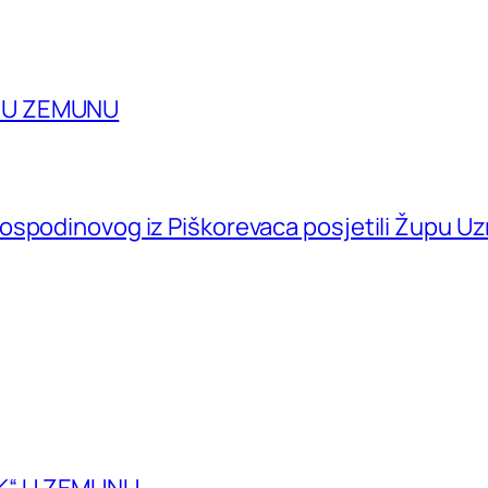
A U ZEMUNU
ospodinovog iz Piškorevaca posjetili Župu U
K“ U ZEMUNU