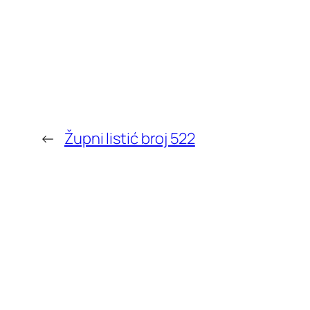
←
Župni listić broj 522