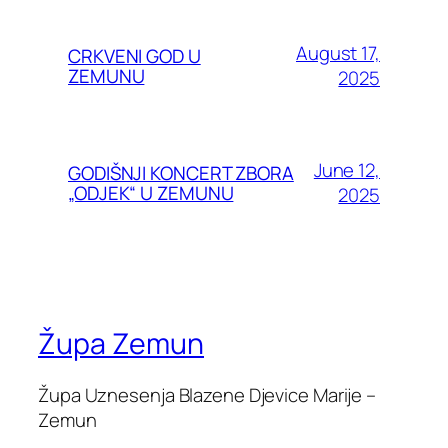
August 17,
CRKVENI GOD U
ZEMUNU
2025
June 12,
GODIŠNJI KONCERT ZBORA
„ODJEK“ U ZEMUNU
2025
Župa Zemun
Župa Uznesenja Blazene Djevice Marije –
Zemun