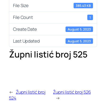
File Size
385.43 KB
File Count
1
Create Date
August 5, 2023
Last Updated
August 5, 2023
Župni listić broj 525
←
Župni listić broj
Župni listić broj 526
524
→