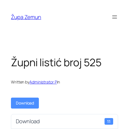
Skip
to
Župa Zemun
content
Župni listić broj 525
Written by
Administrator P
in
Download
Download
11