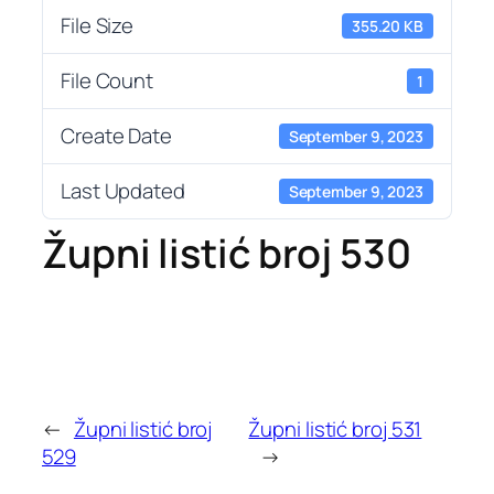
File Size
355.20 KB
File Count
1
Create Date
September 9, 2023
Last Updated
September 9, 2023
Župni listić broj 530
←
Župni listić broj
Župni listić broj 531
529
→