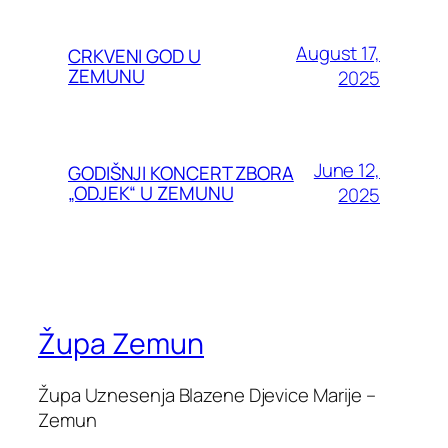
August 17,
CRKVENI GOD U
ZEMUNU
2025
June 12,
GODIŠNJI KONCERT ZBORA
„ODJEK“ U ZEMUNU
2025
Župa Zemun
Župa Uznesenja Blazene Djevice Marije –
Zemun