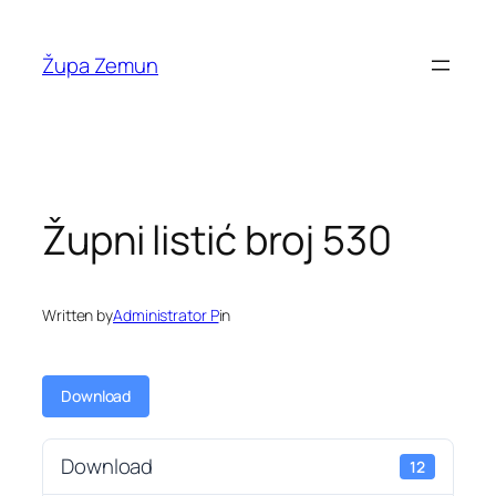
Skip
to
Župa Zemun
content
Župni listić broj 530
Written by
Administrator P
in
Download
Download
12