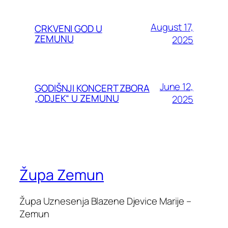
August 17,
CRKVENI GOD U
ZEMUNU
2025
June 12,
GODIŠNJI KONCERT ZBORA
„ODJEK“ U ZEMUNU
2025
Župa Zemun
Župa Uznesenja Blazene Djevice Marije –
Zemun