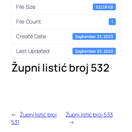
File Size
322.18 KB
File Count
1
Create Date
September 23, 2023
Last Updated
September 23, 2023
Župni listić broj 532
←
Župni listić broj
Župni listić broj 533
531
→