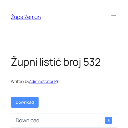
Skip
to
Župa Zemun
content
Župni listić broj 532
Written by
Administrator P
in
Download
Download
5