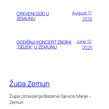
August 17,
CRKVENI GOD U
ZEMUNU
2025
June 12,
GODIŠNJI KONCERT ZBORA
„ODJEK“ U ZEMUNU
2025
Župa Zemun
Župa Uznesenja Blazene Djevice Marije –
Zemun