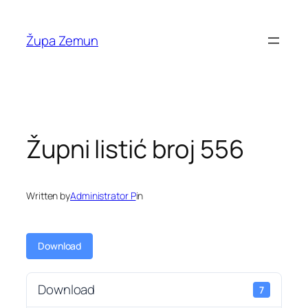
Skip
to
Župa Zemun
content
Župni listić broj 556
Written by
Administrator P
in
Download
Download
7