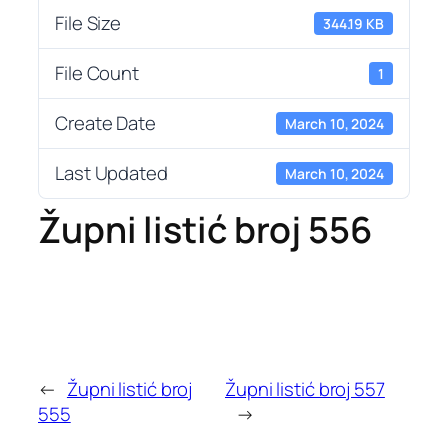
File Size
344.19 KB
File Count
1
Create Date
March 10, 2024
Last Updated
March 10, 2024
Župni listić broj 556
←
Župni listić broj
Župni listić broj 557
555
→